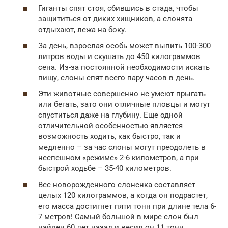
Гиганты спят стоя, сбившись в стада, чтобы
защититься от диких хищников, а слонята
отдыхают, лежа на боку.
За день, взрослая особь может выпить 100-300
литров воды и скушать до 450 килограммов
сена. Из-за постоянной необходимости искать
пищу, слоны спят всего пару часов в день.
Эти животные совершенно не умеют прыгать
или бегать, зато они отличные пловцы и могут
спуститься даже на глубину. Еще одной
отличительной особенностью является
возможность ходить, как быстро, так и
медленно – за час слоны могут преодолеть в
неспешном «режиме» 2-6 километров, а при
быстрой ходьбе – 35-40 километров.
Вес новорожденного слоненка составляет
целых 120 килограммов, а когда он подрастет,
его масса достигнет пяти тонн при длине тела 6-
7 метров! Самый большой в мире слон был
найден 60 лет назад и весил он 11 тонн.