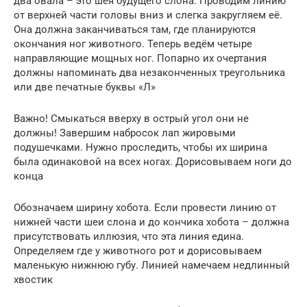
два овала – это шея будущего слона. Проводим линию
от верхней части головы вниз и слегка закругляем её.
Она должна заканчиваться там, где планируются
окончания ног животного. Теперь ведём четыре
направляющие мощных ног. Попарно их очертания
должны напоминать два незаконченных треугольника
или две печатные буквы «Л»
Важно! Смыкаться вверху в острый угол они не
должны! Завершим набросок лап жировыми
подушечками. Нужно проследить, чтобы их ширина
была одинаковой на всех ногах. Дорисовываем ноги до
конца
Обозначаем ширину хобота. Если провести линию от
нижней части шеи слона и до кончика хобота – должна
присутствовать иллюзия, что эта линия едина.
Определяем где у животного рот и дорисовываем
маленькую нижнюю губу. Линией намечаем недлинный
хвостик