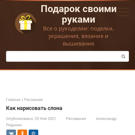
Перейти
Подарок своими
к
контенту
руками
Все о рукоделии: поделки,
украшения, вязание и
вышивание
Поиск:
Главная
»
Рисование
Как нарисовать слона
Опубликовано:
25 Ноя 2021
Рисование
Александр
Редькин