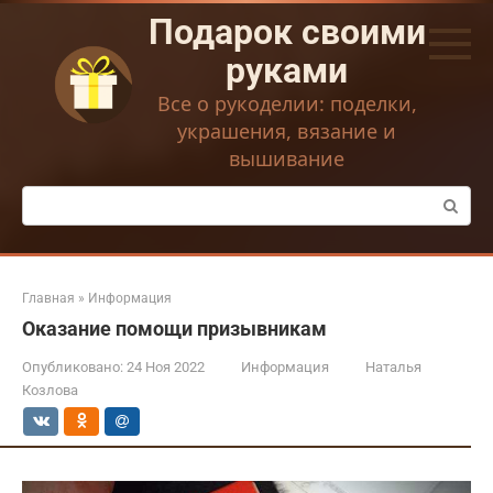
Перейти
Подарок своими
к
контенту
руками
Все о рукоделии: поделки,
украшения, вязание и
вышивание
Поиск:
Главная
»
Информация
Оказание помощи призывникам
Опубликовано:
24 Ноя 2022
Информация
Наталья
Козлова