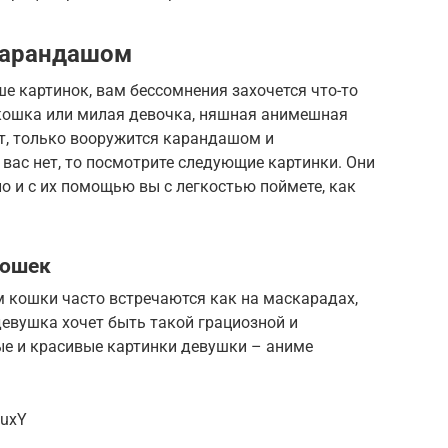
карандашом
е картинок, вам бессомнения захочется что-то
кошка или милая девочка, няшная анимешная
т, только вооружится карандашом и
 вас нет, то посмотрите следующие картинки. Они
но и с их помощью вы с легкостью поймете, как
кошек
 кошки часто встречаются как на маскарадах,
девушка хочет быть такой грациозной и
ые и красивые картинки девушки – аниме
NuxY