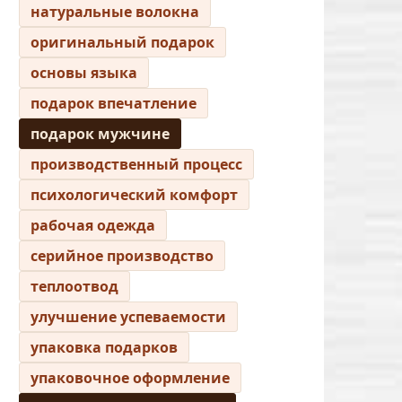
натуральные волокна
оригинальный подарок
основы языка
подарок впечатление
подарок мужчине
производственный процесс
психологический комфорт
рабочая одежда
серийное производство
теплоотвод
улучшение успеваемости
упаковка подарков
упаковочное оформление