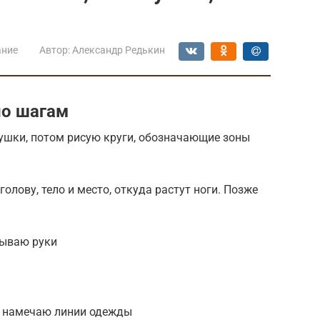
ание
Автор:
Александр Редькин
по шагам
ушки, потом рисую круги, обозначающие зоны
олову, тело и место, откуда растут ноги. Позже
вываю руки
м намечаю линии одежды