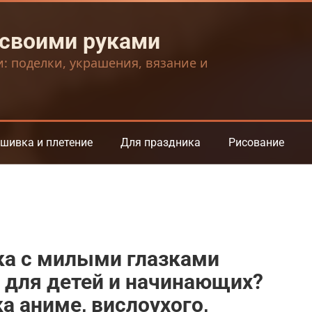
 своими руками
и: поделки, украшения, вязание и
шивка и плетение
Для праздника
Рисование
ка с милыми глазками
 для детей и начинающих?
а аниме, вислоухого,