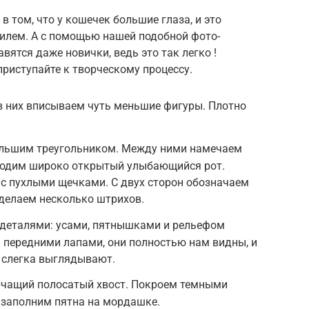
 том, что у кошечек большие глаза, и это
тилем. А с помощью нашей подобной фото-
вятся даже новички, ведь это так легко !
приступайте к творческому процессу.
в них вписываем чуть меньшие фигуры. Плотно
ольшим треугольником. Между ними намечаем
оводим широко открытый улыбающийся рот.
с пухлыми щечками. С двух сторон обозначаем
 делаем несколько штрихов.
деталями: усами, пятнышками и рельефом
я передними лапами, они полностью нам видны, и
 слегка выглядывают.
рчащий полосатый хвост. Покроем темными
 заполним пятна на мордашке.