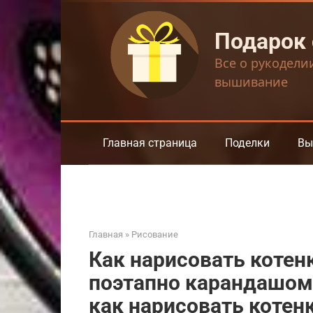
Перейти
к
Подарок
контенту
Все о рукодели
вышивание
Главная страница
Поделки
Вы
Главная
»
Рисование
Как нарисовать котен
поэтапно карандашом
как нарисовать котенк