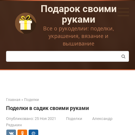
Перейти
Подарок своими
к
контенту
руками
Все о рукоделии: поделки,
украшения, вязание и
вышивание
Поиск:
Главная
»
Поделки
Поделки в садик своими руками
Опубликовано:
25 Ноя 2021
Поделки
Александр
Редькин