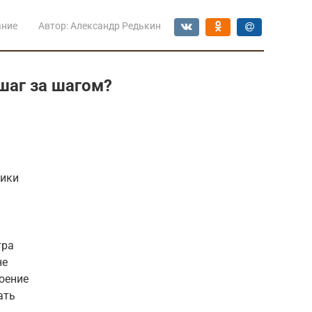
ание
Автор:
Александр Редькин
шаг за шагом?
ники
тра
не
оение
ать