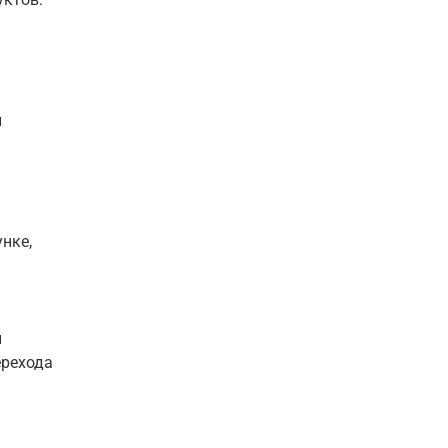
и
нке,
й
ерехода