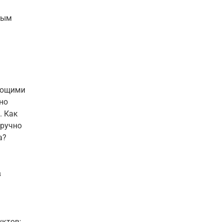
ным
ующими
но
. Как
оручно
а?
в
уктов: