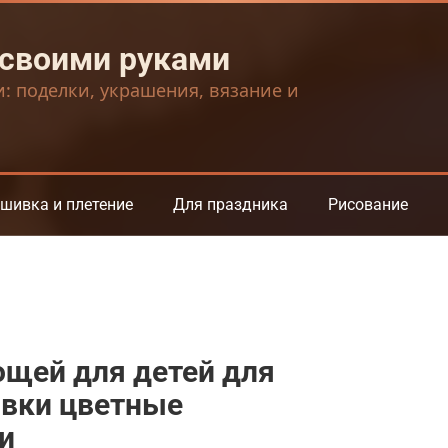
 своими руками
и: поделки, украшения, вязание и
шивка и плетение
Для праздника
Рисование
ощей для детей для
овки цветные
и