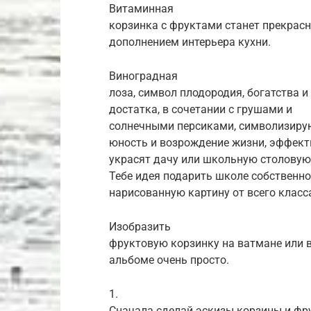
Витаминная
корзинка с фруктами станет прекрас
дополнением интерьера кухни.
Виноградная
лоза, символ плодородия, богатства и
достатка, в сочетании с грушами и
солнечными персиками, символизир
юность и возрождение жизни, эффект
украсят дачу или школьную столовую
Тебе идея подарить школе собственн
нарисованную картину от всего класс
Изобразить
фруктовую корзинку на ватмане или 
альбоме очень просто.
1.
Сначала сделай эскизы корзины и фр