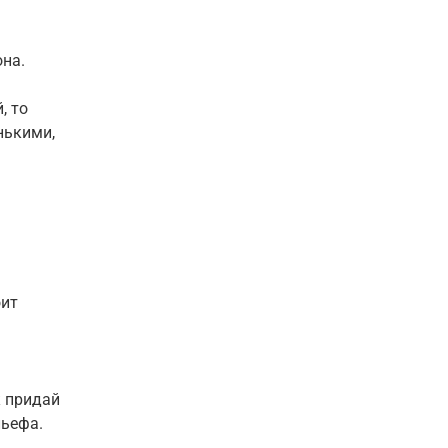
она.
, то
нькими,
оит
 придай
льефа.