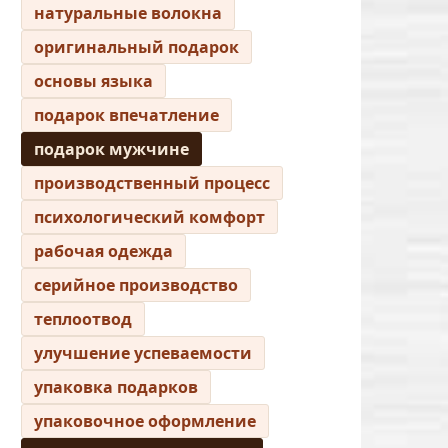
натуральные волокна
оригинальный подарок
основы языка
подарок впечатление
подарок мужчине
производственный процесс
психологический комфорт
рабочая одежда
серийное производство
теплоотвод
улучшение успеваемости
упаковка подарков
упаковочное оформление