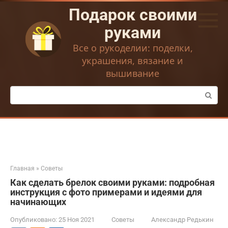
Перейти
Подарок своими
к
контенту
руками
Все о рукоделии: поделки,
украшения, вязание и
вышивание
Поиск:
Главная
»
Советы
Как сделать брелок своими руками: подробная
инструкция с фото примерами и идеями для
начинающих
Опубликовано:
25 Ноя 2021
Советы
Александр Редькин