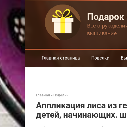
Перейти
к
Подарок
контенту
Все о рукодели
вышивание
Главная страница
Поделки
Вы
Главная
»
Поделки
Аппликация лиса из г
детей, начинающих. 