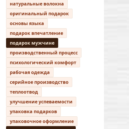
натуральные волокна
оригинальный подарок
основы языка
подарок впечатление
подарок мужчине
производственный процесс
психологический комфорт
рабочая одежда
серийное производство
теплоотвод
улучшение успеваемости
упаковка подарков
упаковочное оформление