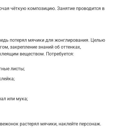
ючая чёткую композицию. Занятие проводится в
ведь потерял мячики для жонглирования. Целью
ом, закрепление знаний об оттенках,
клеящим веществом. Потребуется:
тные листы;
клейка;
мал или мука;
вежонок растерял мячики, наклейте персонаж.