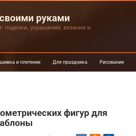
 своими руками
и: поделки, украшения, вязание и
шивка и плетение
Для праздника
Рисование
еометрических фигур для
шаблоны