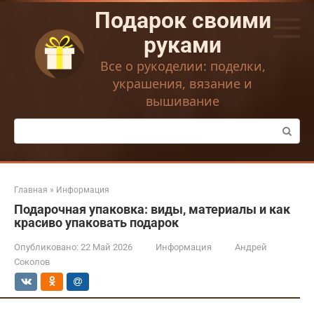
Перейти
Подарок своими
к
контенту
руками
Все о рукоделии: поделки,
украшения, вязание и
вышивание
Поиск:
Главная
»
Информация
Подарочная упаковка: виды, материалы и как
красиво упаковать подарок
Опубликовано:
22 Май 2026
Информация
Андрей
Соколов