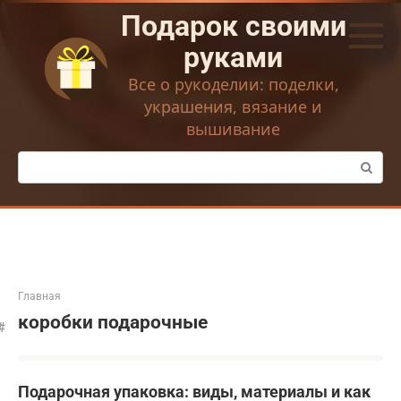
Перейти
Подарок своими
к
контенту
руками
Все о рукоделии: поделки,
украшения, вязание и
вышивание
Поиск:
Главная
коробки подарочные
Подарочная упаковка: виды, материалы и как