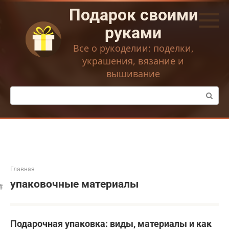
Перейти
Подарок своими
к
контенту
руками
Все о рукоделии: поделки,
украшения, вязание и
вышивание
Поиск:
Главная
упаковочные материалы
Подарочная упаковка: виды, материалы и как