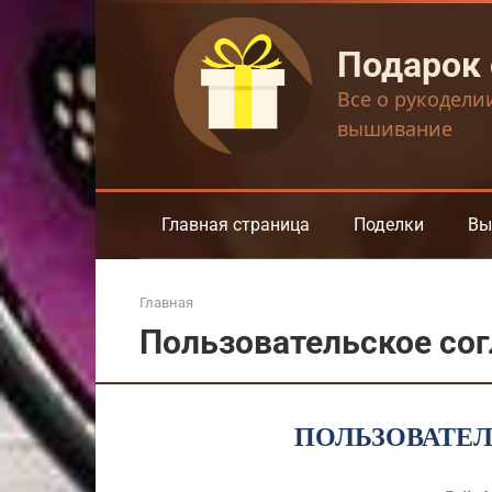
Перейти
к
Подарок
контенту
Все о рукодели
вышивание
Главная страница
Поделки
Вы
Главная
Пользовательское со
ПОЛЬЗОВАТЕ