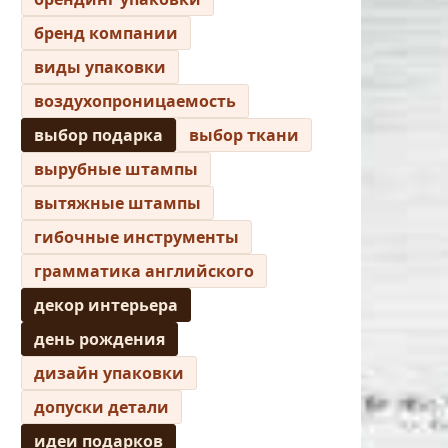
бренд компании
виды упаковки
воздухопроницаемость
выбор подарка
выбор ткани
вырубные штампы
вытяжные штампы
гибочные инструменты
грамматика английского
декор интерьера
день рождения
дизайн упаковки
допуски детали
идеи подарков