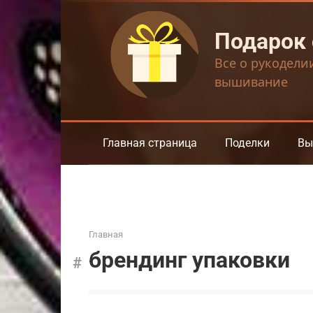
Перейти
к
Подарок
контенту
Все о рукодели
вышивание
Главная страница
Поделки
Вы
Главная
брендинг упаковки