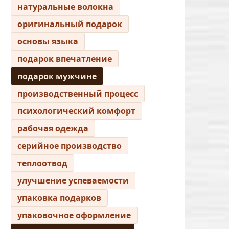
натуральные волокна
оригинальный подарок
основы языка
подарок впечатление
подарок мужчине
производственный процесс
психологический комфорт
рабочая одежда
серийное производство
теплоотвод
улучшение успеваемости
упаковка подарков
упаковочное оформление