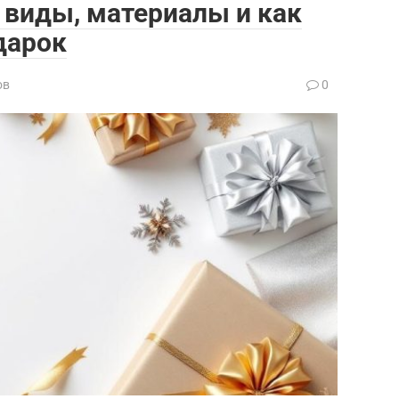
 виды, материалы и как
дарок
ов
0