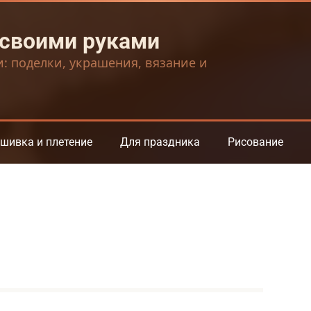
 своими руками
и: поделки, украшения, вязание и
шивка и плетение
Для праздника
Рисование