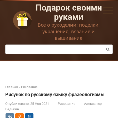
Перейти
Подарок своими
к
контенту
руками
Все о рукоделии: поделки,
украшения, вязание и
вышивание
Поиск:
Главная
»
Рисование
Рисунок по русскому языку фразеологизмы
Опубликовано:
25 Ноя 2021
Рисование
Александр
Редькин