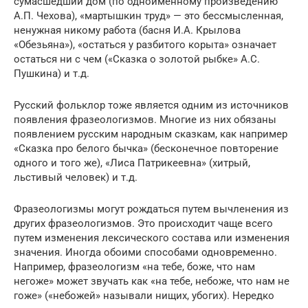
сумасшедший дом (по одноименному произведению
А.П. Чехова), «мартышкин труд» — это бессмысленная,
ненужная никому работа (басня И.А. Крылова
«Обезьяна»), «остаться у разбитого корыта» означает
остаться ни с чем («Сказка о золотой рыбке» А.С.
Пушкина) и т.д.
Русский фольклор тоже является одним из источников
появления фразеологизмов. Многие из них обязаны
появлением русским народным сказкам, как например
«Сказка про белого бычка» (бесконечное повторение
одного и того же), «Лиса Патрикеевна» (хитрый,
льстивый человек) и т.д.
Фразеологизмы могут рождаться путем вычленения из
других фразеологизмов. Это происходит чаще всего
путем изменения лексического состава или изменения
значения. Иногда обоими способами одновременно.
Например, фразеологизм «на тебе, боже, что нам
негоже» может звучать как «на тебе, небоже, что нам не
гоже» («небожей» называли нищих, убогих). Нередко