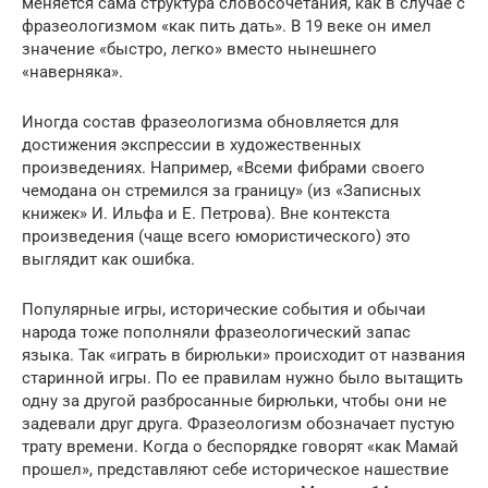
меняется сама структура словосочетания, как в случае с
фразеологизмом «как пить дать». В 19 веке он имел
значение «быстро, легко» вместо нынешнего
«наверняка».
Иногда состав фразеологизма обновляется для
достижения экспрессии в художественных
произведениях. Например, «Всеми фибрами своего
чемодана он стремился за границу» (из «Записных
книжек» И. Ильфа и Е. Петрова). Вне контекста
произведения (чаще всего юмористического) это
выглядит как ошибка.
Популярные игры, исторические события и обычаи
народа тоже пополняли фразеологический запас
языка. Так «играть в бирюльки» происходит от названия
старинной игры. По ее правилам нужно было вытащить
одну за другой разбросанные бирюльки, чтобы они не
задевали друг друга. Фразеологизм обозначает пустую
трату времени. Когда о беспорядке говорят «как Мамай
прошел», представляют себе историческое нашествие