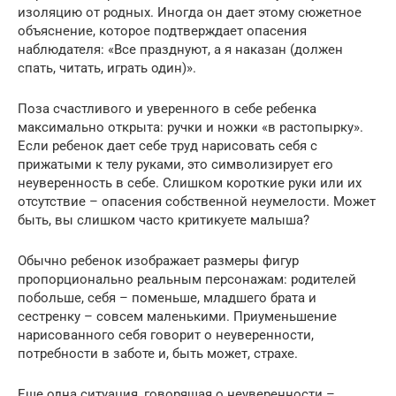
изоляцию от родных. Иногда он дает этому сюжетное
объяснение, которое подтверждает опасения
наблюдателя: «Все празднуют, а я наказан (должен
спать, читать, играть один)».
Поза счастливого и уверенного в себе ребенка
максимально открыта: ручки и ножки «в растопырку».
Если ребенок дает себе труд нарисовать себя с
прижатыми к телу руками, это символизирует его
неуверенность в себе. Слишком короткие руки или их
отсутствие – опасения собственной неумелости. Может
быть, вы слишком часто критикуете малыша?
Обычно ребенок изображает размеры фигур
пропорционально реальным персонажам: родителей
побольше, себя – поменьше, младшего брата и
сестренку – совсем маленькими. Приуменьшение
нарисованного себя говорит о неуверенности,
потребности в заботе и, быть может, страхе.
Еще одна ситуация, говорящая о неуверенности –