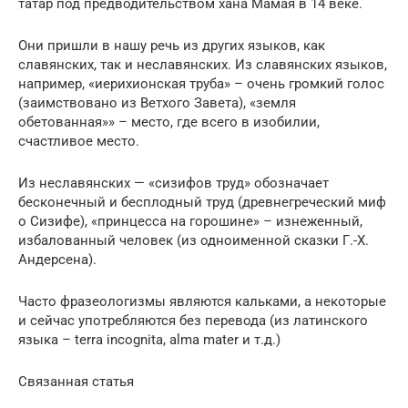
татар под предводительством хана Мамая в 14 веке.
Они пришли в нашу речь из других языков, как
славянских, так и неславянских. Из славянских языков,
например, «иерихионская труба» – очень громкий голос
(заимствовано из Ветхого Завета), «земля
обетованная»» – место, где всего в изобилии,
счастливое место.
Из неславянских — «сизифов труд» обозначает
бесконечный и бесплодный труд (древнегреческий миф
о Сизифе), «принцесса на горошине» – изнеженный,
избалованный человек (из одноименной сказки Г.-Х.
Андерсена).
Часто фразеологизмы являются кальками, а некоторые
и сейчас употребляются без перевода (из латинского
языка – terra incognita, alma mater и т.д.)
Связанная статья