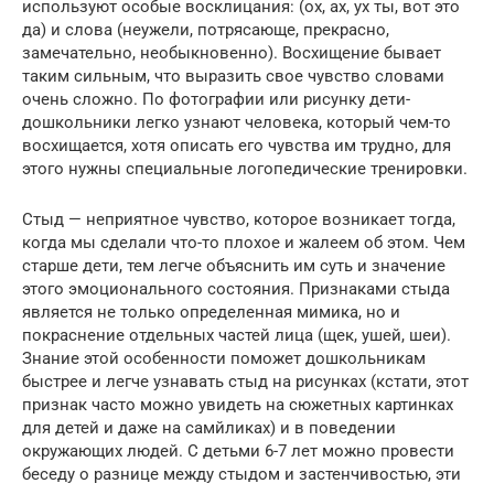
используют особые восклицания: (ох, ах, ух ты, вот это
да) и слова (неужели, потрясающе, прекрасно,
замечательно, необыкновенно). Восхищение бывает
таким сильным, что выразить свое чувство словами
очень сложно. По фотографии или рисунку дети-
дошкольники легко узнают человека, который чем-то
восхищается, хотя описать его чувства им трудно, для
этого нужны специальные логопедические тренировки.
Стыд — неприятное чувство, которое возникает тогда,
когда мы сделали что-то плохое и жалеем об этом. Чем
старше дети, тем легче объяснить им суть и значение
этого эмоционального состояния. Признаками стыда
является не только определенная мимика, но и
покраснение отдельных частей лица (щек, ушей, шеи).
Знание этой особенности поможет дошкольникам
быстрее и легче узнавать стыд на рисунках (кстати, этот
признак часто можно увидеть на сюжетных картинках
для детей и даже на самйликах) и в поведении
окружающих людей. С детьми 6-7 лет можно провести
беседу о разнице между стыдом и застенчивостью, эти