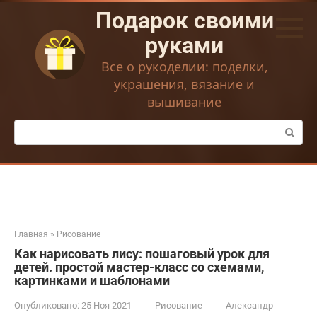
Перейти
Подарок своими
к
контенту
руками
Все о рукоделии: поделки,
украшения, вязание и
вышивание
Поиск:
Главная
»
Рисование
Как нарисовать лису: пошаговый урок для
детей. простой мастер-класс со схемами,
картинками и шаблонами
Опубликовано:
25 Ноя 2021
Рисование
Александр