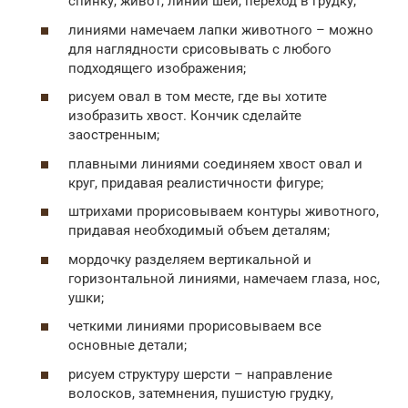
спинку, живот, линии шеи, переход в грудку;
линиями намечаем лапки животного – можно
для наглядности срисовывать с любого
подходящего изображения;
рисуем овал в том месте, где вы хотите
изобразить хвост. Кончик сделайте
заостренным;
плавными линиями соединяем хвост овал и
круг, придавая реалистичности фигуре;
штрихами прорисовываем контуры животного,
придавая необходимый объем деталям;
мордочку разделяем вертикальной и
горизонтальной линиями, намечаем глаза, нос,
ушки;
четкими линиями прорисовываем все
основные детали;
рисуем структуру шерсти – направление
волосков, затемнения, пушистую грудку,