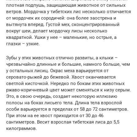
плотная подпушь, защищающая животное от сильных
ветров. Мордочка у тибетских лис несколько отличается
от мордочек их сородичей: она более заострена и
вытянута вперед. Густой мех, сконцентрированный
вокруг шеи, делает мордочку лисы несколько
квадратной. Ушки у нее – маленькие, но острые, а
глазки – узкие.
Зубы у этих животных отлично развиты, а клыки –
чрезвычайно длинные и большие, намного больше, чем
у остальных лисиц. Окрас меха варьируется от
серовато-рыжей до бежевой. Хвост оканчивается
светлой кисточкой. Нередко по бокам этих животных
ржаво-коричневый цвет может сменяться к низу серым.
Это, в свою очередь, создает некоторую иллюзию
полосы на боках лисьего тела. Длина тела взрослой
особи варьируется в пределах от 58 до 72 сантиметров.
При этом на ее хвост приходится от 30 до 46
сантиметров. Весит взрослая тибетская лиса до 5,5
килограммов.