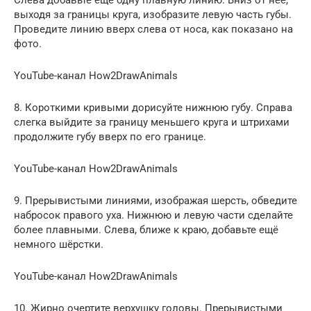
выходя за границы круга, изобразите левую часть губы.
Проведите линию вверх слева от носа, как показано на
фото.
YouTube-канал How2DrawAnimals
8. Короткими кривыми дорисуйте нижнюю губу. Справа
слегка выйдите за границу меньшего круга и штрихами
продолжите губу вверх по его границе.
YouTube-канал How2DrawAnimals
9. Прерывистыми линиями, изображая шерсть, обведите
набросок правого уха. Нижнюю и левую части сделайте
более плавными. Слева, ближе к краю, добавьте ещё
немного шёрстки.
YouTube-канал How2DrawAnimals
10. Жирно очертите верхушку головы. Прерывистыми