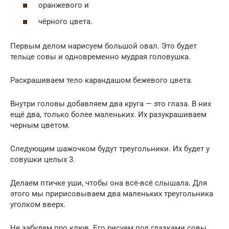
оранжевого и
чёрного цвета.
Первым делом нарисуем большой овал. Это будет
тельце совы и одновременно мудрая головушка.
Раскрашиваем тело карандашом бежевого цвета.
Внутри головы добавляем два круга — это глаза. В них
ещё два, только более маленьких. Их разукрашиваем
черным цветом.
Следующим шажочком будут треугольники. Их будет у
совушки целых 3.
Делаем птичке уши, чтобы она всё-всё слышала. Для
этого мы пририсовываем два маленьких треугольника
уголком вверх.
Не забудем про клюв. Его рисуем под глазками совы.