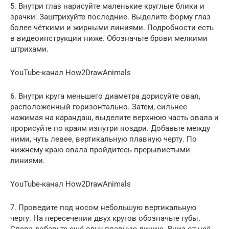
5. Внутри глаз нарисуйте маленькие круглые блики и
зрачки. Заштрихуйте последние. Выделите форму глаз
более чёткими и жирными линиями. Подробности есть
в видеоинструкции ниже. Обозначьте брови мелкими
штрихами.
YouTube-канал How2DrawAnimals
6. Внутри круга меньшего диаметра дорисуйте овал,
расположенный горизонтально. Затем, сильнее
нажимая на карандаш, выделите верхнюю часть овала и
прорисуйте по краям изнутри ноздри. Добавьте между
ними, чуть левее, вертикальную плавную черту. По
нижнему краю овала пройдитесь прерывистыми
линиями.
YouTube-канал How2DrawAnimals
7. Проведите под носом небольшую вертикальную
черту. На пересечении двух кругов обозначьте губы.
Слева добавьте ещё одну плавную линию. Вниз от неё,