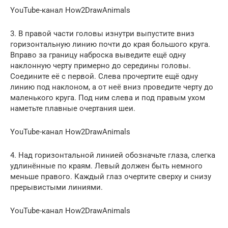
YouTube-канал How2DrawAnimals
3. В правой части головы изнутри выпустите вниз
горизонтальную линию почти до края большого круга.
Вправо за границу наброска выведите ещё одну
наклонную черту примерно до середины головы.
Соедините её с первой. Слева прочертите ещё одну
линию под наклоном, а от неё вниз проведите черту до
маленького круга. Под ним слева и под правым ухом
наметьте плавные очертания шеи.
YouTube-канал How2DrawAnimals
4. Над горизонтальной линией обозначьте глаза, слегка
удлинённые по краям. Левый должен быть немного
меньше правого. Каждый глаз очертите сверху и снизу
прерывистыми линиями.
YouTube-канал How2DrawAnimals