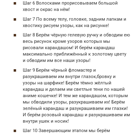
Шаг 6 Волосками прорисовываем большой
хвост и окрас на нём!
Шаг 7 По всему телу, головке, задним лапкам и
хвостику рисуем узоры, как на рисунке!
Шаг 8 Берём чёрную гелевую ручку и обводим ею
весь рисунок кроме узоров которых мы
рисовали карандашом! И берём карандаш
максимально приближённый к золотому цвету
и обводим им все наши узоры!
Шаг 9 Берём чёрный фломастер и
разукрашиваем им внутри глазок,бровку и
узоры на шарфике! Берём тёмно жёлтый
карандаш и делаем им светлые тени по нашей
аниме кошечке! И тем же карандашом, которым
мы обводили узоры, разукрашиваем их! Берём
зелёный карандаш и разукрашиваем им глазки!
И берём розовый карандаш и разукрашиваем им
внутри ушек и носик!
Шаг 10 Завершающим этапом мы берём