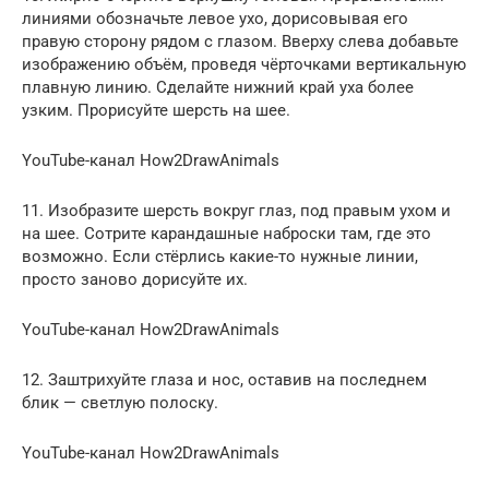
линиями обозначьте левое ухо, дорисовывая его
правую сторону рядом с глазом. Вверху слева добавьте
изображению объём, проведя чёрточками вертикальную
плавную линию. Сделайте нижний край уха более
узким. Прорисуйте шерсть на шее.
YouTube-канал How2DrawAnimals
11. Изобразите шерсть вокруг глаз, под правым ухом и
на шее. Сотрите карандашные наброски там, где это
возможно. Если стёрлись какие-то нужные линии,
просто заново дорисуйте их.
YouTube-канал How2DrawAnimals
12. Заштрихуйте глаза и нос, оставив на последнем
блик — светлую полоску.
YouTube-канал How2DrawAnimals