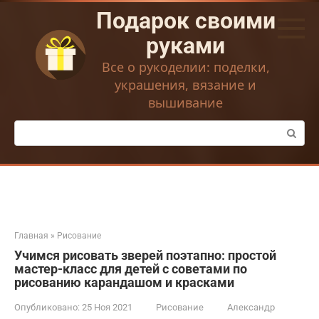
Перейти
Подарок своими
к
контенту
руками
Все о рукоделии: поделки,
украшения, вязание и
вышивание
Поиск:
Главная
»
Рисование
Учимся рисовать зверей поэтапно: простой
мастер-класс для детей с советами по
рисованию карандашом и красками
Опубликовано:
25 Ноя 2021
Рисование
Александр