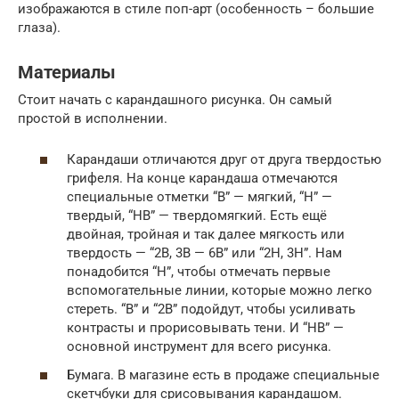
изображаются в стиле поп-арт (особенность – большие
глаза).
Материалы
Стоит начать с карандашного рисунка. Он самый
простой в исполнении.
Карандаши отличаются друг от друга твердостью
грифеля. На конце карандаша отмечаются
специальные отметки “В” — мягкий, “Н” —
твердый, “НВ” — твердомягкий. Есть ещё
двойная, тройная и так далее мягкость или
твердость — “2В, 3В — 6В” или “2Н, 3Н”. Нам
понадобится “Н”, чтобы отмечать первые
вспомогательные линии, которые можно легко
стереть. “В” и “2В” подойдут, чтобы усиливать
контрасты и прорисовывать тени. И “НВ” —
основной инструмент для всего рисунка.
Бумага. В магазине есть в продаже специальные
скетчбуки для срисовывания карандашом.