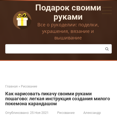
Перейти
Подарок своими
к
контенту
руками
Все о рукоделии: поделки,
украшения, вязание и
вышивание
Поиск:
Главная
»
Рисование
Как нарисовать пикачу своими руками
пошагово: легкая инструкция создания милого
покемона карандашом
Опубликовано:
25 Ноя 2021
Рисование
Александр