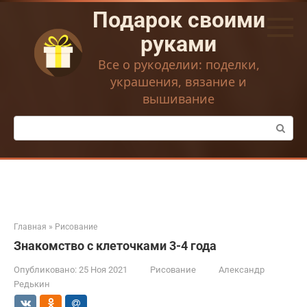
Перейти
Подарок своими
к
контенту
руками
Все о рукоделии: поделки,
украшения, вязание и
вышивание
Поиск:
Главная
»
Рисование
Знакомство с клеточками 3-4 года
Опубликовано:
25 Ноя 2021
Рисование
Александр
Редькин