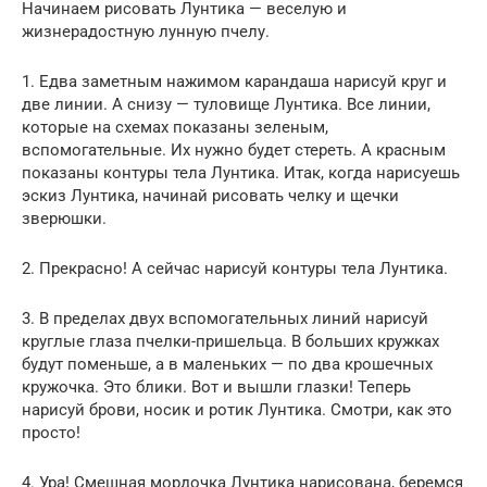
Начинаем рисовать Лунтика — веселую и
жизнерадостную лунную пчелу.
1. Едва заметным нажимом карандаша нарисуй круг и
две линии. А снизу — туловище Лунтика. Все линии,
которые на схемах показаны зеленым,
вспомогательные. Их нужно будет стереть. А красным
показаны контуры тела Лунтика. Итак, когда нарисуешь
эскиз Лунтика, начинай рисовать челку и щечки
зверюшки.
2. Прекрасно! А сейчас нарисуй контуры тела Лунтика.
3. В пределах двух вспомогательных линий нарисуй
круглые глаза пчелки-пришельца. В больших кружках
будут поменьше, а в маленьких — по два крошечных
кружочка. Это блики. Вот и вышли глазки! Теперь
нарисуй брови, носик и ротик Лунтика. Смотри, как это
просто!
4. Ура! Смешная мордочка Лунтика нарисована, беремся