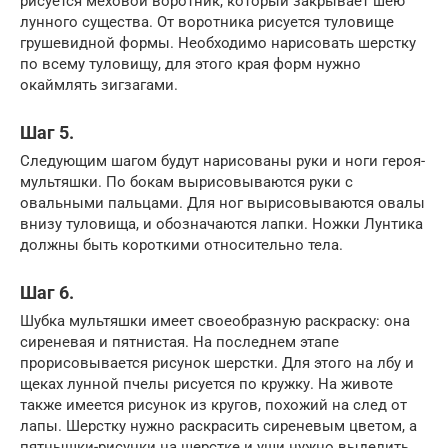
рисуется меховой воротник, который закрывает шею
лунного существа. От воротника рисуется туловище
грушевидной формы. Необходимо нарисовать шерстку
по всему туловищу, для этого края форм нужно
окаймлять зигзагами.
Шаг 5.
Следующим шагом будут нарисованы руки и ноги героя-
мультяшки. По бокам вырисовываются руки с
овальными пальцами. Для ног вырисовываются овалы
внизу туловища, и обозначаются лапки. Ножки Лунтика
должны быть короткими относительно тела.
Шаг 6.
Шубка мультяшки имеет своеобразную раскраску: она
сиреневая и пятнистая. На последнем этапе
прорисовывается рисунок шерстки. Для этого на лбу и
щеках лунной пчелы рисуется по кружку. На животе
также имеется рисунок из кругов, похожий на след от
лапы. Шерстку нужно раскрасить сиреневым цветом, а
пятнышки-рисунки на шерстке и уши нужно выделить