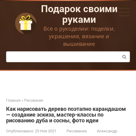
Перейти
Подарок своими
к
контенту
руками
Все о рукоделии: поделки,
украшения, вязание и
вышивание
Поиск:
Главная
»
Рисование
Как нарисовать дерево поэтапно карандашом
— создание эскиза, мастер-классы по
рисованию дуба и сосны, фото идеи
Опубликовано:
25 Ноя 2021
Рисование
Александр