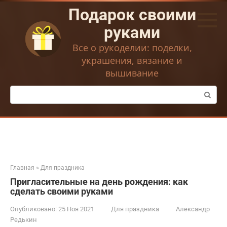
Перейти
Подарок своими
к
контенту
руками
Все о рукоделии: поделки,
украшения, вязание и
вышивание
Поиск:
Главная
»
Для праздника
Пригласительные на день рождения: как
сделать своими руками
Опубликовано:
25 Ноя 2021
Для праздника
Александр
Редькин