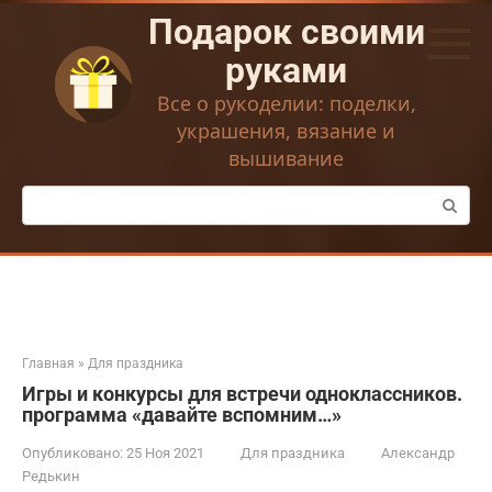
Перейти
Подарок своими
к
контенту
руками
Все о рукоделии: поделки,
украшения, вязание и
вышивание
Поиск:
Главная
»
Для праздника
Игры и конкурсы для встречи одноклассников.
программа «давайте вспомним…»
Опубликовано:
25 Ноя 2021
Для праздника
Александр
Редькин