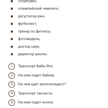
спортсмен;
олимпийский чемпион;
дегустатор вин;
футболист;
тренер по фитнесу;
фотомодель;
доктор наук;
директор школы.
Транспорт Бабы-Яги.
На нем ездит байкер.
На чем едет велосипедист?
Транспорт таксиста.
На нем ездит конюх.