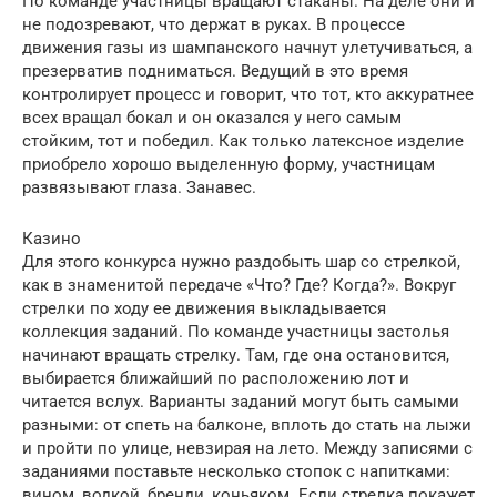
По команде участницы вращают стаканы. На деле они и
не подозревают, что держат в руках. В процессе
движения газы из шампанского начнут улетучиваться, а
презерватив подниматься. Ведущий в это время
контролирует процесс и говорит, что тот, кто аккуратнее
всех вращал бокал и он оказался у него самым
стойким, тот и победил. Как только латексное изделие
приобрело хорошо выделенную форму, участницам
развязывают глаза. Занавес.
Казино
Для этого конкурса нужно раздобыть шар со стрелкой,
как в знаменитой передаче «Что? Где? Когда?». Вокруг
стрелки по ходу ее движения выкладывается
коллекция заданий. По команде участницы застолья
начинают вращать стрелку. Там, где она остановится,
выбирается ближайший по расположению лот и
читается вслух. Варианты заданий могут быть самыми
разными: от спеть на балконе, вплоть до стать на лыжи
и пройти по улице, невзирая на лето. Между записями с
заданиями поставьте несколько стопок с напитками:
вином, водкой, бренди, коньяком. Если стрелка покажет