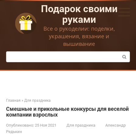
Перейти
Подарок своими
к
контенту
руками
Все о рукоделии: поделки,
украшения, вязание и
вышивание
Поиск:
Главная
»
Для праздника
Смешные и прикольные конкурсы для веселой
компании взрослых
Опубликовано:
25 Ноя 2021
Для праздника
Александр
Редькин