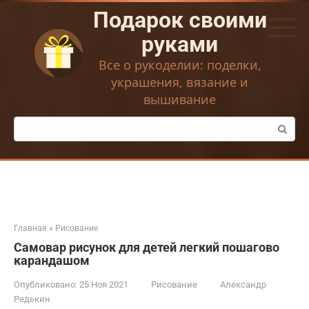
Перейти
Подарок своими
к
контенту
руками
Все о рукоделии: поделки,
украшения, вязание и
вышивание
Поиск:
Главная
»
Рисование
Самовар рисунок для детей легкий пошагово
карандашом
Опубликовано:
25 Ноя 2021
Рисование
Александр
Редькин