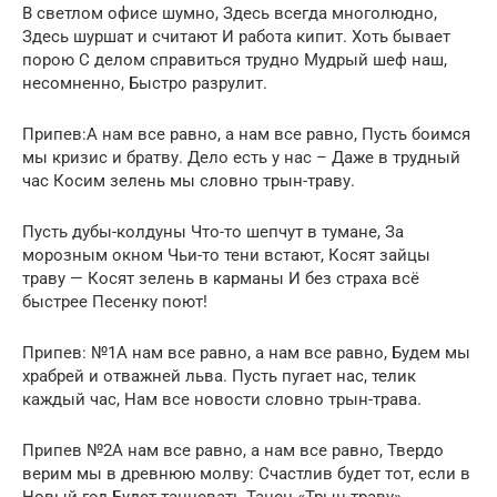
В светлом офисе шумно, Здесь всегда многолюдно,
Здесь шуршат и считают И работа кипит. Хоть бывает
порою С делом справиться трудно Мудрый шеф наш,
несомненно, Быстро разрулит.
Припев:А нам все равно, а нам все равно, Пусть боимся
мы кризис и братву. Дело есть у нас – Даже в трудный
час Косим зелень мы словно трын-траву.
Пусть дубы-колдуны Что-то шепчут в тумане, За
морозным окном Чьи-то тени встают, Косят зайцы
траву — Косят зелень в карманы И без страха всё
быстрее Песенку поют!
Припев: №1А нам все равно, а нам все равно, Будем мы
храбрей и отважней льва. Пусть пугает нас, телик
каждый час, Нам все новости словно трын-трава.
Припев №2А нам все равно, а нам все равно, Твердо
верим мы в древнюю молву: Счастлив будет тот, если в