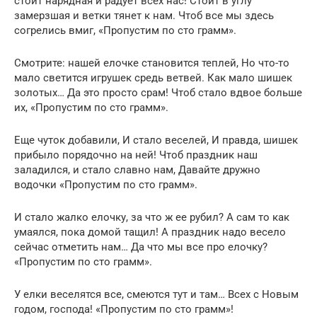
стоит нарядная и радует всех нас! Стоит в углу
замерзшая и ветки тянет к нам. Чтоб все мы здесь
согрелись вмиг, «Пропустим по сто грамм».
Смотрите: нашей елочке становится теплей, Но что-то
мало светится игрушек средь ветвей. Как мало шишек
золотых… Да это просто срам! Чтоб стало вдвое больше
их, «Пропустим по сто грамм».
Еще чуток добавили, И стало веселей, И правда, шишек
прибыло порядочно на ней! Чтоб праздник наш
заладился, и стало славно нам, Давайте дружно
водочки «Пропустим по сто грамм».
И стало жалко елочку, за что ж ее рубил? А сам то как
умаялся, пока домой тащил! А праздник надо весело
сейчас отметить нам… Да что мы все про елочку?
«Пропустим по сто грамм».
У елки веселятся все, смеются тут и там… Всех с Новым
годом, господа! «Пропустим по сто грамм»!