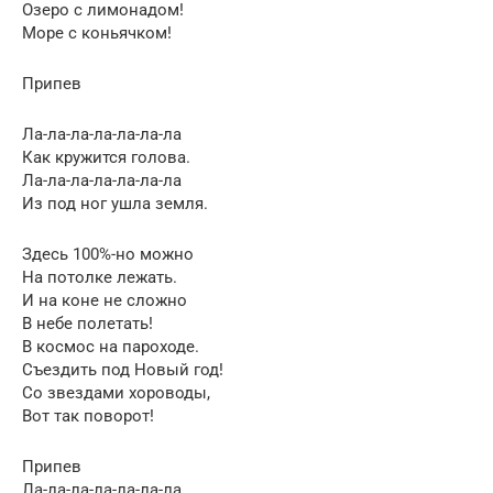
Озеро с лимонадом!
Море с коньячком!
Припев
Ла-ла-ла-ла-ла-ла-ла
Как кружится голова.
Ла-ла-ла-ла-ла-ла-ла
Из под ног ушла земля.
Здесь 100%-но можно
На потолке лежать.
И на коне не сложно
В небе полетать!
В космос на пароходе.
Съездить под Новый год!
Со звездами хороводы,
Вот так поворот!
Припев
Ла-ла-ла-ла-ла-ла-ла