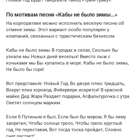
Новый год Будет танцевать Танец «Трын-траву».
По мотивам песни «Кабы не было зимы…»
На корпоративе можно исполнить веселую песню об
отмене зимы. Этот вариант особо популярен у
компаний, связанных с туристическим бизнесом.
Кабы не было зимы В городах и селах, Сколько бы
узнали мы Новых дней веселых! Вместо лыж с
коньками мы Бы купались в море. Кабы не было зимы,
Не было бы горя!
Вот представьте: Новый Год, Во дворе плюс тридцать,
Вокруг елки хоровод, Фейерверк искрится! В красной
майке Дед Жара Раздает подарки, Асфальтурочка с утра
Светит солнцем жарким.
Если б Путиным я был, Если был бы мэром, Я бы зиму
запретил, Чтобы солнце грело, Чтобы грело круглый
год, Не переставая, Вот тогда тоска пройдет, Словно
снег растает!