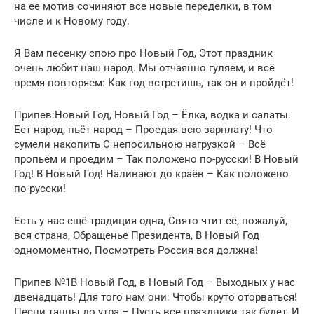
на ее мотив сочиняют все новые переделки, в том
числе и к Новому году.
Я Вам песенку спою про Новый Год, Этот праздник
очень любит наш народ. Мы отчаянно гуляем, и всё
время повторяем: Как год встретишь, так он и пройдёт!
Припев:Новый Год, Новый Год – Ёлка, водка и салаты.
Ест народ, пьёт народ – Проедая всю зарплату! Что
сумели накопить С непосильною нагрузкой – Всё
пропьём и проедим – Так положено по-русски! В Новый
Год! В Новый Год! Наливают до краёв – Как положено
по-русски!
Есть у нас ещё традиция одна, Свято чтит её, пожалуй,
вся страна, Обращенье Президента, В Новый Год
одномоментно, Посмотреть Россия вся должна!
Припев №1В Новый Год, в Новый Год – Выходных у нас
двенадцать! Для того нам они: Чтобы круто оторваться!
Песни танцы до утра – Пусть все праздники так будет, И