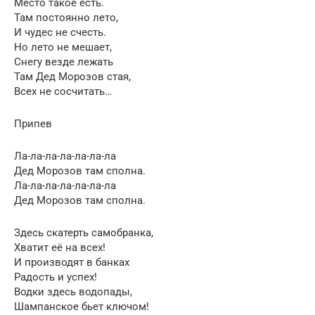
Место такое есть.
Там постоянно лето,
И чудес не счесть.
Но лето не мешает,
Снегу везде лежать
Там Дед Морозов стая,
Всех не сосчитать…
Припев
Ла-ла-ла-ла-ла-ла-ла
Дед Морозов там сполна.
Ла-ла-ла-ла-ла-ла-ла
Дед Морозов там сполна.
Здесь скатерть самобранка,
Хватит её на всех!
И производят в банках
Радость и успех!
Водки здесь водопады,
Шампанское бьет ключом!