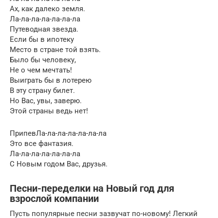
Ах, как далеко земля.
Ла-ла-ла-ла-ла-ла-ла
Путеводная звезда.
Если бы в ипотеку
Место в стране той взять.
Было бы человеку,
Не о чем мечтать!
Выиграть бы в лотерею
В эту страну билет.
Но Вас, увы, заверю.
Этой страны ведь нет!
ПрипевЛа-ла-ла-ла-ла-ла-ла
Это все фантазия.
Ла-ла-ла-ла-ла-ла-ла
С Новым годом Вас, друзья.
Песни-переделки на Новый год для
взрослой компании
Пусть популярные песни зазвучат по-новому! Легкий