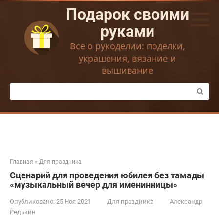
Перейти
Подарок своими
к
контенту
руками
Все о рукоделии: поделки,
украшения, вязание и
вышивание
Поиск:
Главная
»
Для праздника
Сценарий для проведения юбилея без тамады
«музыкальный вечер для именинницы»
Опубликовано:
25 Ноя 2021
Для праздника
Александр
Редькин