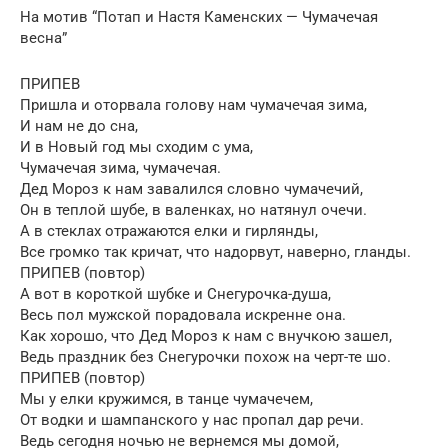
На мотив “Потап и Настя Каменских — Чумачечая
весна”
ПРИПЕВ
Пришла и оторвала голову нам чумачечая зима,
И нам не до сна,
И в Новый год мы сходим с ума,
Чумачечая зима, чумачечая.
Дед Мороз к нам завалился словно чумачечий,
Он в теплой шубе, в валенках, но натянул очечи.
А в стеклах отражаются елки и гирлянды,
Все громко так кричат, что надорвут, наверно, гланды.
ПРИПЕВ (повтор)
А вот в короткой шубке и Снегурочка-душа,
Весь пол мужской порадовала искренне она.
Как хорошо, что Дед Мороз к нам с внучкою зашел,
Ведь праздник без Снегурочки похож на черт-те шо.
ПРИПЕВ (повтор)
Мы у елки кружимся, в танце чумачечем,
От водки и шампанского у нас пропал дар речи.
Ведь сегодня ночью не вернемся мы домой,