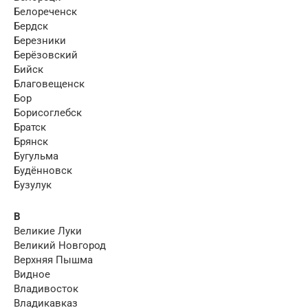
Белореченск
Бердск
Березники
Берёзовский
Бийск
Благовещенск
Бор
Борисоглебск
Братск
Брянск
Бугульма
Будённовск
Бузулук
В
Великие Луки
Великий Новгород
Верхняя Пышма
Видное
Владивосток
Владикавказ