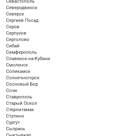
Севастополь
Северодвинск
Северск
Сергиев Посад
Серов
Серпухов
Сертолово
Сибай
Симферополь
Славянск-на-Кубани
Смоленск
Соликамск
Солнечногорск
Сосновый Бор
Сочи
Ставрополь
Старый Оскол
Стерлитамак
Ступино
Сургут
Сызрань
Сыктывкар