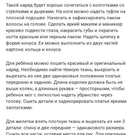
Такой наряд будет хорошо сочетаться с колготками со
стрелками и дырками. На ноги можно надеть туфли на
плоской подошве. Начесать и зафиксировать лаком
волосы на голове. Сделать яркий макияж и маникюр:
красиво подвести глаза, накрасить губы и окрасить
ногти красным или черным лаком. Надеть шляпку в
форме конуса. Ее можно выполнить из двух частей
картона: кольца и конуса.
Для ребёнка можно пошить красивый и оригинальный
наряд. Необходимо найти тёмную ткань, выкроить и
вырезать из нее две одинаковые половинки платья:
переднюю и заднюю. Длина изделия должна быть не
выше колен, а длинные рукава — просторными, чтобы
ребенок мог с легкостью надеть убранство через
голову. Сшить детали и задекорировать платье яркими
заплатками.
Для жилетки взять плотную ткань и вырезать из нее 3
детали: спину и две передние — одинакового размера.
Сшить все части, оставив места для рук. Для придания