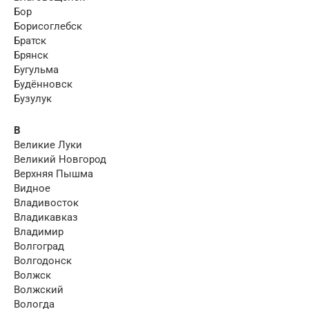
Бор
Борисоглебск
Братск
Брянск
Бугульма
Будённовск
Бузулук
В
Великие Луки
Великий Новгород
Верхняя Пышма
Видное
Владивосток
Владикавказ
Владимир
Волгоград
Волгодонск
Волжск
Волжский
Вологда