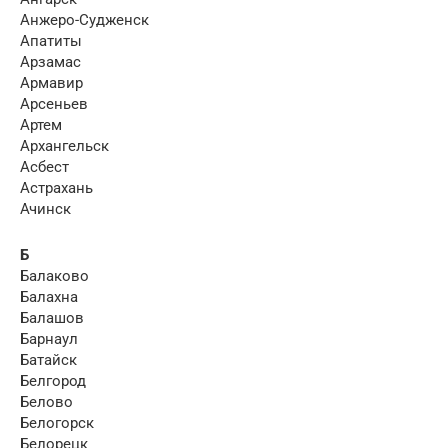
Анжеро-Судженск
Апатиты
Арзамас
Армавир
Арсеньев
Артем
Архангельск
Асбест
Астрахань
Ачинск
Б
Балаково
Балахна
Балашов
Барнаул
Батайск
Белгород
Белово
Белогорск
Белорецк