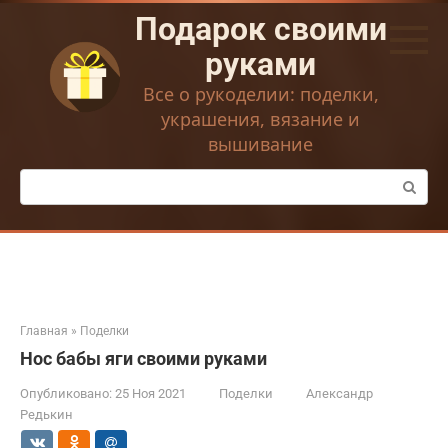
Перейти
Подарок своими
к
контенту
руками
Все о рукоделии: поделки,
украшения, вязание и
вышивание
Поиск:
Главная
»
Поделки
Нос бабы яги своими руками
Опубликовано:
25 Ноя 2021
Поделки
Александр
Редькин