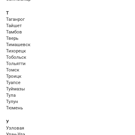
Т
Таганрог
Тайшет
Тамбов
Тверь
Тимашевск
Тихорецк
Тобольск
Тольятти
Томск
Троицк
Туапсе
Туймазы
Тула
Тулун
Тюмень
У
Узловая
Улан-Удэ