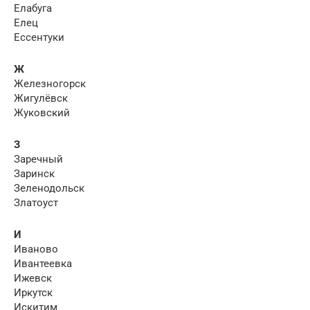
Елабуга
Елец
Ессентуки
Ж
Железногорск
Жигулёвск
Жуковский
З
Заречный
Заринск
Зеленодольск
Златоуст
И
Иваново
Ивантеевка
Ижевск
Иркутск
Искитим