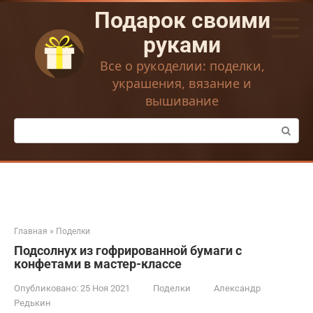
Перейти
Подарок своими
к
контенту
руками
Все о рукоделии: поделки,
украшения, вязание и
вышивание
Поиск:
Главная
»
Поделки
Подсолнух из гофрированной бумаги с
конфетами в мастер-классе
Опубликовано:
25 Ноя 2021
Поделки
Александр
Редькин