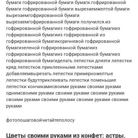
бумаги гофрированной бумаги бумаги.гофрированной
бумаги гофрированной бумаги вырезаемжелтой бумаги
вырезаемгофрированной бумаги
вырезаемгофрированной бумаги получился.из
гофрированной бумагииз гофрированной бумагииз
гофрированной бумагииз гофрированной из
гофрированной бумагикоричневой гофрированной
бумагизеленой гофрированной бумагииз
гофрированной бумагииз гофрированной бумагииз
гофрированной бумагиделать лепестки дляэти лепестки
кряд лепестков.приклеенными лепестками
добавляемвырезать лепестки примерножелтые
лепестки будутприклеивать лепестки поменьшие
лепестки кончикамисвоими руками своими руками
однимсвоими руками своими руками своими руками
своими руками своими руками своими руками своими
руками
фотопошаговойчитайтеполосу
Цветы своими руками из конфет: астры,