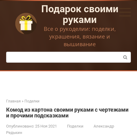
Перейти
Подарок своими
к
контенту
руками
Все о рукоделии: поделки,
украшения, вязание и
вышивание
Поиск:
Главная
»
Поделки
Комод из картона своими руками с чертежами
и прочими подсказками
Опубликовано:
25 Ноя 2021
Поделки
Александр
Редькин