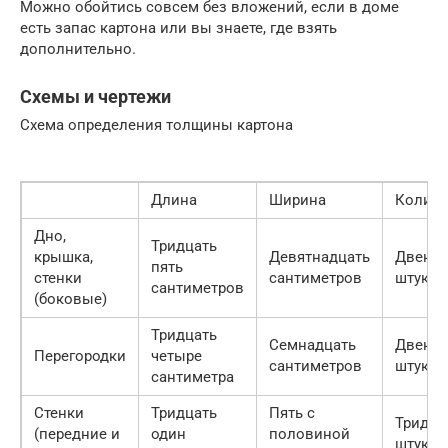
Можно обойтись совсем без вложений, если в доме
есть запас картона или вы знаете, где взять
дополнительно.
Схемы и чертежи
Схема определения толщины картона
Длина
Ширина
Количе
Дно,
Тридцать
крышка,
Девятнадцать
Двенад
пять
стенки
сантиметров
штук
сантиметров
(боковые)
Тридцать
Семнадцать
Двенад
Перегородки
четыре
сантиметров
штук
сантиметра
Стенки
Тридцать
Пять с
Тридца
(передние и
один
половиной
штук