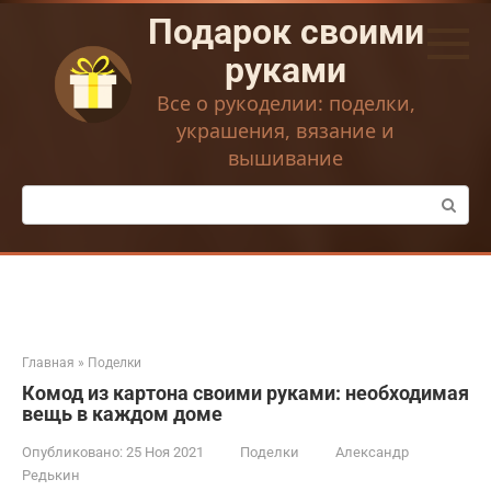
Перейти
Подарок своими
к
контенту
руками
Все о рукоделии: поделки,
украшения, вязание и
вышивание
Поиск:
Главная
»
Поделки
Комод из картона своими руками: необходимая
вещь в каждом доме
Опубликовано:
25 Ноя 2021
Поделки
Александр
Редькин