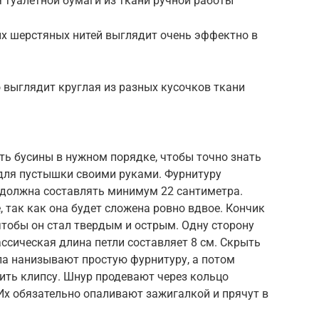
 туалетной бумаги из ткани ручной работы
ых шерстяных нитей выглядит очень эффектно в
 выглядит круглая из разных кусочков ткани
ть бусины в нужном порядке, чтобы точно знать
для пустышки своими руками. Фурнитуру
 должна составлять минимум 22 сантиметра.
 так как она будет сложена ровно вдвое. Кончик
тобы он стал твердым и острым. Одну сторону
ассическая длина петли составляет 8 см. Скрыть
ла нанизывают простую фурнитуру, а потом
пить клипсу. Шнур продевают через кольцо
Их обязательно опаливают зажигалкой и прячут в