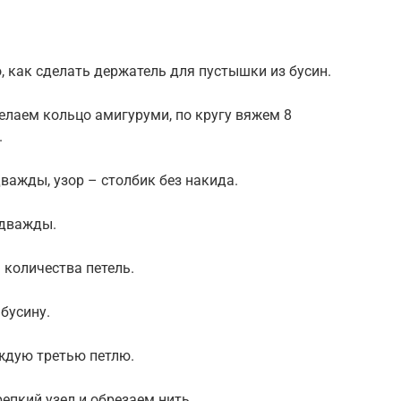
, как сделать держатель для пустышки из бусин.
елаем кольцо амигуруми, по кругу вяжем 8
.
ажды, узор – столбик без накида.
 дважды.
я количества петель.
бусину.
аждую третью петлю.
епкий узел и обрезаем нить.