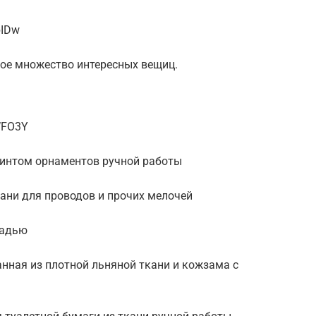
bIDw
ное множество интересных вещиц.
WFO3Y
ринтом орнаментов ручной работы
ани для проводов и прочих мелочей
ладью
нная из плотной льняной ткани и кожзама с