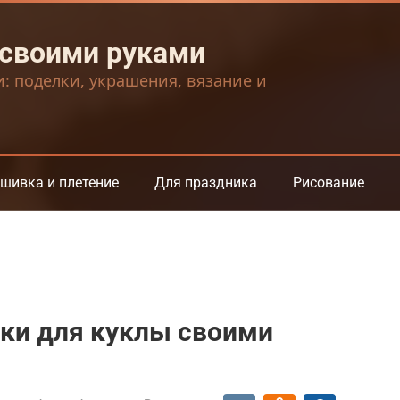
 своими руками
и: поделки, украшения, вязание и
шивка и плетение
Для праздника
Рисование
вки для куклы своими