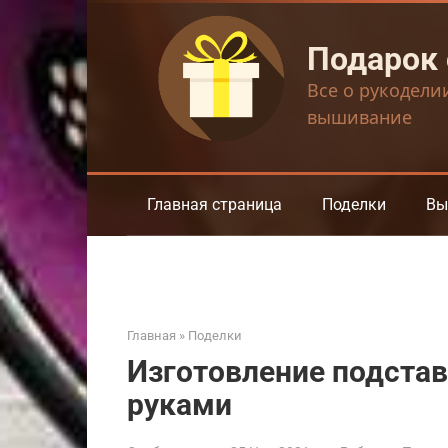
Перейти
к
Подарок
контенту
Все о рукодели
вышивание
Главная страница
Поделки
Вы
Главная
»
Поделки
Изготовление подста
руками