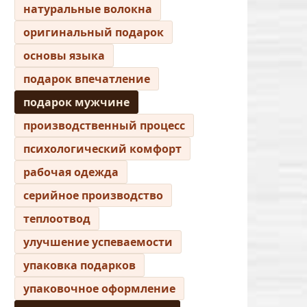
натуральные волокна
оригинальный подарок
основы языка
подарок впечатление
подарок мужчине
производственный процесс
психологический комфорт
рабочая одежда
серийное производство
теплоотвод
улучшение успеваемости
упаковка подарков
упаковочное оформление