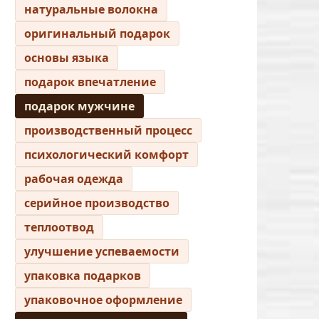
натуральные волокна
оригинальный подарок
основы языка
подарок впечатление
подарок мужчине
производственный процесс
психологический комфорт
рабочая одежда
серийное производство
теплоотвод
улучшение успеваемости
упаковка подарков
упаковочное оформление