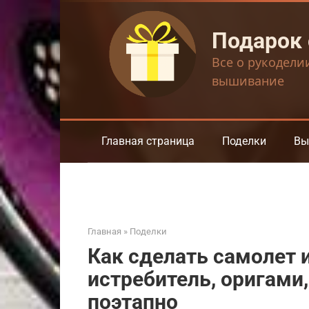
Перейти
к
Подарок
контенту
Все о рукодели
вышивание
Главная страница
Поделки
Вы
Главная
»
Поделки
Как сделать самолет 
истребитель, оригами
поэтапно