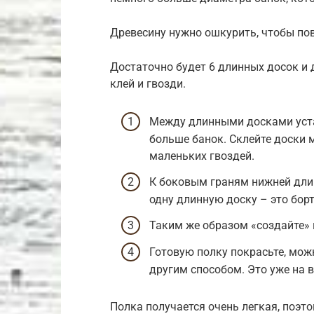
Древесину нужно ошкурить, чтобы по
Достаточно будет 6 длинных досок и 
клей и гвозди.
Между длинными досками уста
больше банок. Склейте доски 
маленьких гвоздей.
К боковым граням нижней длин
одну длинную доску – это бор
Таким же образом «создайте» 
Готовую полку покрасьте, мо
другим способом. Это уже на 
Полка получается очень легкая, поэт