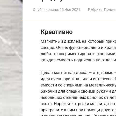
Опубликовано:
25 Ноя 2021
Рубрика:
Подел
Креативно
Магнитный дисплей, на который при
специй. Очень функционально и краси
любят экспериментировать с новыми 
каждая емкость подписана на отдель
Целая магнитная доска — это, возмож
идея очень оригинальна и интересна.
емкости со специями на металлическ
баночки для специй своими руками дл
небольших стеклянных баночек от дет
скотч. Нарежьте отрезки магнита, со
прикрепите к ним при помощи двусто