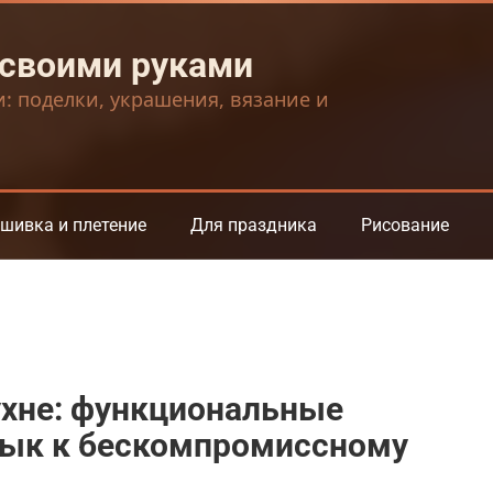
 своими руками
и: поделки, украшения, вязание и
шивка и плетение
Для праздника
Рисование
ухне: функциональные
ивык к бескомпромиссному