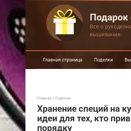
Перейти
к
Подарок
контенту
Все о рукодели
вышивание
Главная страница
Поделки
Вы
Главная
»
Поделки
Хранение специй на к
идеи для тех, кто пр
порядку