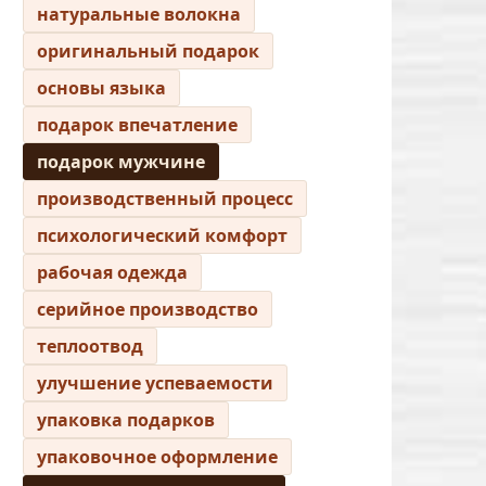
натуральные волокна
оригинальный подарок
основы языка
подарок впечатление
подарок мужчине
производственный процесс
психологический комфорт
рабочая одежда
серийное производство
теплоотвод
улучшение успеваемости
упаковка подарков
упаковочное оформление