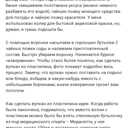
банке смешиваем полстакана уксуса (можно немного
разбавить его водой), чайную ложку моющего средства
для посуды и чайную ложку красителя. У меня
использован колер для бытовой акриловой краски, но,
думаю, и гуашь подошла бы.
С помощью воронки насыпаем в горлышко бутылки 2
чайных ложки соды и наливаем приготовленный
состав. Быстро убираем воронку. Начинается бурное
«извержение». Чтобы стало более понятно, как сделать
вулкан из пластилина, фото покажут подробно весь
процесс. Замечу, что вулкан нужно поставить на поднос
или блюдо, вобщем, в какую-нибудь емкость с
небольшими бортиками, иначе извержение грозит вам
потопом.
Как сделать вулкан из пластилина идеи. Когда работа
была закончена, подумалось, что вместо возни с
пластиком можно было бы взять стеклянную бутылочку
из-под медицинского спирта – Медасепта, у нее
емкость около 100мл и достаточно широкое горло.