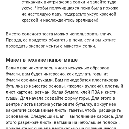
стаканчик внутри жерла сопки и залейте туда
уксус. Чтобы получившаяся пена была похожа
на настоящую лаву, подкрасьте уксус красной
краской и наслаждайтесь зрелищем!
Вместо соленого теста можно использовать глину.
Правда, ее придется обжигать в печи, если вы хотите
проводить эксперименты с макетом сопки.
Макет в технике папье-маше
Если у вас накопилось много ненужных обрезков
бумаги, вам будет интересно, как сделать горы из
бумаги своими руками. Вам понадобится пластиковая
бутылка (в качестве основы, «жерла» вулкана), плотный
лист картона, ватман, белая бумага, клей ПВА и кисти,
гуашь. Для начала создайте форму горы. Для этого в
центре листа картона установите бутылку, вокруг нее
закрепите скомканные листы газеты, чтобы расширить
основание. Следующий шаг — выполнение каркаса. Для
этого разрежьте листы ватмана на небольшие полосы,
приклейте их сначала вертикально на получившуюся