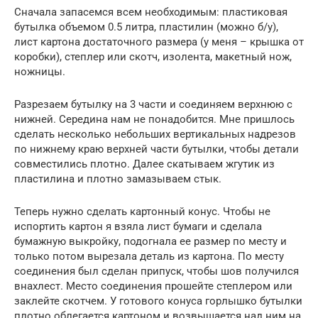
Сначала запасемся всем необходимым: пластиковая
бутылка объемом 0.5 литра, пластилин (можно б/у),
лист картона достаточного размера (у меня – крышка от
коробки), степлер или скотч, изолента, макетный нож,
ножницы.
Разрезаем бутылку на 3 части и соединяем верхнюю с
нижней. Середина нам не понадобится. Мне пришлось
сделать несколько небольших вертикальных надрезов
по нижнему краю верхней части бутылки, чтобы детали
совместились плотно. Далее скатываем жгутик из
пластилина и плотно замазываем стык.
Теперь нужно сделать картонный конус. Чтобы не
испортить картон я взяла лист бумаги и сделала
бумажную выкройку, подогнала ее размер по месту и
только потом вырезала деталь из картона. По месту
соединения был сделан припуск, чтобы шов получился
внахлест. Место соединения прошейте степлером или
заклейте скотчем. У готового конуса горлышко бутылки
плотно облегается картоном и возвышается над ним на