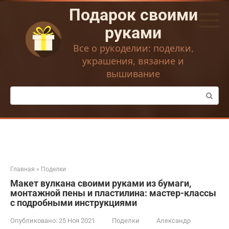
Перейти
Подарок своими
к
контенту
руками
Все о рукоделии: поделки,
украшения, вязание и
вышивание
Поиск:
Главная
»
Поделки
Макет вулкана своими руками из бумаги,
монтажной пены и пластилина: мастер-классы
с подробными инструкциями
Опубликовано:
25 Ноя 2021
Поделки
Александр