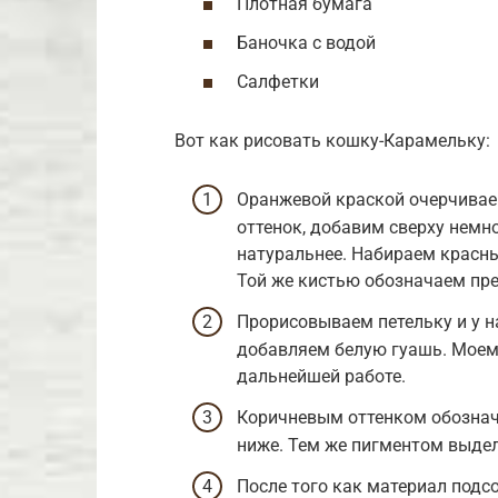
Плотная бумага
Баночка с водой
Салфетки
Вот как рисовать кошку-Карамельку:
Оранжевой краской очерчиваем
оттенок, добавим сверху немно
натуральнее. Набираем красны
Той же кистью обозначаем пр
Прорисовываем петельку и у н
добавляем белую гуашь. Моем 
дальнейшей работе.
Коричневым оттенком обознача
ниже. Тем же пигментом выдел
После того как материал подс