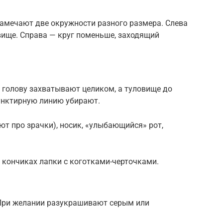
амечают две окружности разного размера. Слева
овище. Справа — круг поменьше, заходящий
 голову захватывают целиком, а туловище до
унктирную линию убирают.
ют про зрачки), носик, «улыбающийся» рот,
 кончиках лапки с коготками-черточками.
 При желании разукрашивают серым или