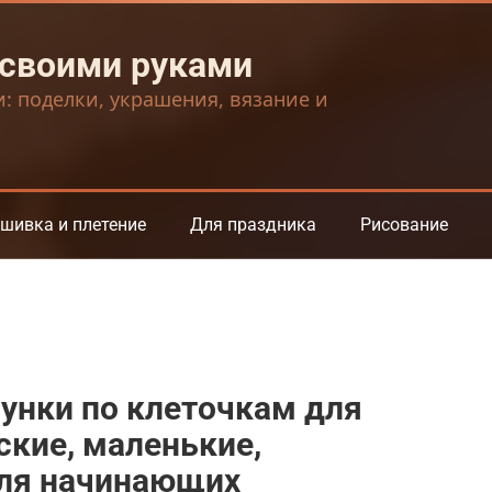
 своими руками
и: поделки, украшения, вязание и
шивка и плетение
Для праздника
Рисование
унки по клеточкам для
ские, маленькие,
ля начинающих