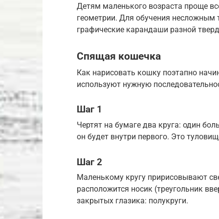
Детям маленького возраста проще вс
геометрии. Для обучения несложным т
графические карандаши разной тверд
Спящая кошечка
Как нарисовать кошку поэтапно нач
используют нужную последовательнос
Шаг 1
Чертят на бумаге два круга: один бо
он будет внутри первого. Это туловищ
Шаг 2
Маленькому кругу пририсовывают свер
расположится носик (треугольник вв
закрытых глазика: полукруги.