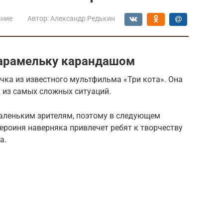
ание
Автор:
Александр Редькин
Карамельку карандашом
ка из известного мультфильма «Три кота». Она
д из самых сложных ситуаций.
аленьким зрителям, поэтому в следующем
Героиня наверняка привлечет ребят к творчеству
а.