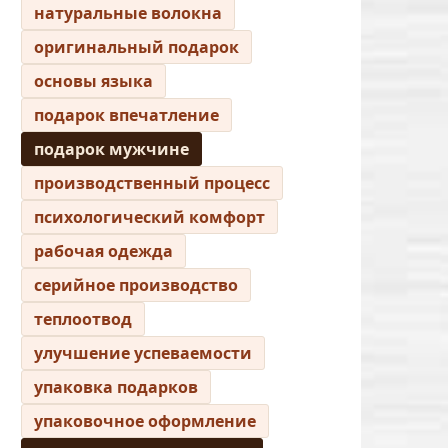
натуральные волокна
оригинальный подарок
основы языка
подарок впечатление
подарок мужчине
производственный процесс
психологический комфорт
рабочая одежда
серийное производство
теплоотвод
улучшение успеваемости
упаковка подарков
упаковочное оформление