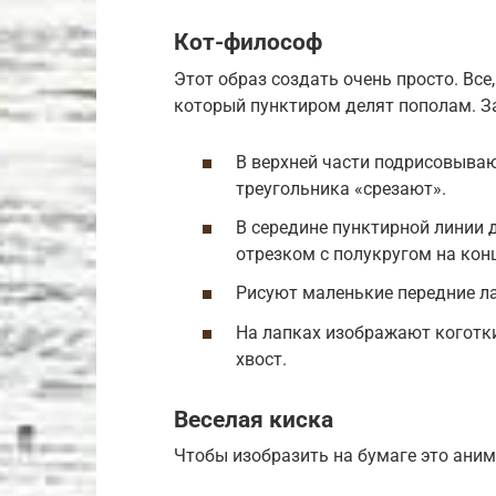
Кот-философ
Этот образ создать очень просто. Все
который пунктиром делят пополам. З
В верхней части подрисовываю
треугольника «срезают».
В середине пунктирной линии
отрезком с полукругом на кон
Рисуют маленькие передние ла
На лапках изображают коготки 
хвост.
Веселая киска
Чтобы изобразить на бумаге это ани