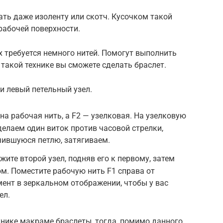
ть даже изоленту или скотч. Кусочком такой
рабочей поверхности.
х требуется немного нитей. Помогут выполнить
такой технике вы сможете сделать браслет.
и левый петельный узел.
на рабочая нить, а F2 — узелковая. На узелковую
елаем один виток против часовой стрелки,
чившуюся петлю, затягиваем.
ите второй узел, подняв его к первому, затем
ом. Поместите рабочую нить F1 справа от
мент в зеркальном отображении, чтобы у вас
ел.
ехнике макраме браслеты, тогда, помимо данного