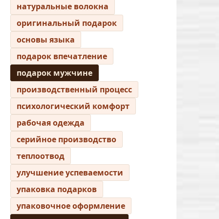
натуральные волокна
оригинальный подарок
основы языка
подарок впечатление
подарок мужчине
производственный процесс
психологический комфорт
рабочая одежда
серийное производство
теплоотвод
улучшение успеваемости
упаковка подарков
упаковочное оформление