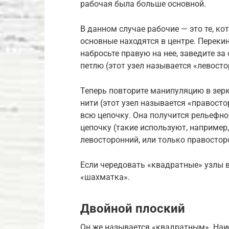
рабочая была больше основной.
В данном случае рабочие — это те, ко
основные находятся в центре. Переки
набросьте правую на нее, заведите за
петлю (этот узел называется «левосто
Теперь повторите манипуляцию в зер
нити (этот узел называется «правосто
всю цепочку. Она получится рельефно
цепочку (такие используют, например
левосторонний, или только правостор
Если чередовать «квадратные» узлы 
«шахматка».
Двойной плоский
Он же называется «квадратным». Наи