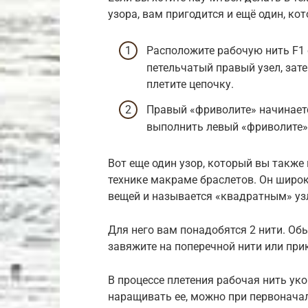
узора, вам пригодится и ещё один, ко
Расположите рабочую нить F1 
петельчатый правый узел, зат
плетите цепочку.
Правый «фриволите» начинаетс
выполнить левый «фриволите», 
Вот еще один узор, который вы также
технике макраме браслетов. Он широк
вещей и называется «квадратным» уз
Для него вам понадобятся 2 нити. Об
завяжите на поперечной нити или при
В процессе плетения рабочая нить уко
наращивать ее, можно при первонача