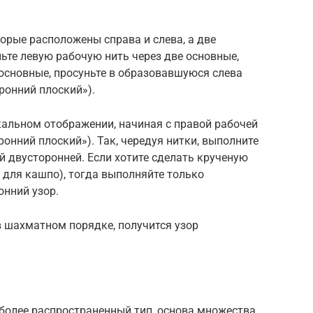
торые расположены справа и слева, а две
ньте левую рабочую нить через две основные,
 основные, просуньте в образовавшуюся слева
ронний плоский»).
кальном отображении, начиная с правой рабочей
ронний плоский»). Так, чередуя нитки, выполните
й двусторонней. Если хотите сделать крученую
, для кашпо), тогда выполняйте только
онний узор.
в шахматном порядке, получится узор
более распространенный тип, основа множества