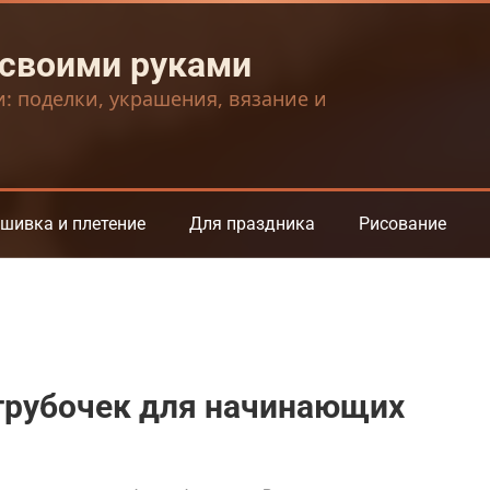
 своими руками
и: поделки, украшения, вязание и
шивка и плетение
Для праздника
Рисование
 трубочек для начинающих