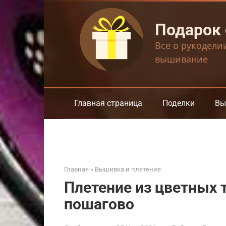
Перейти
к
Подарок
контенту
Все о рукодели
вышивание
Главная страница
Поделки
Вы
Главная
»
Вышивка и плетение
Плетение из цветных
пошагово