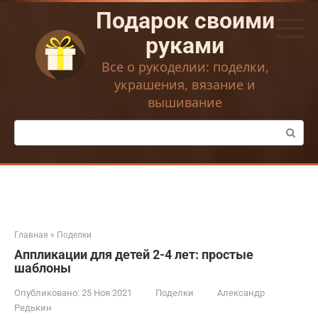
Перейти
Подарок своими
к
контенту
руками
Все о рукоделии: поделки,
украшения, вязание и
вышивание
Поиск:
Главная
»
Поделки
Аппликации для детей 2-4 лет: простые
шаблоны
Опубликовано:
25 Ноя 2021
Поделки
Александр
Редькин