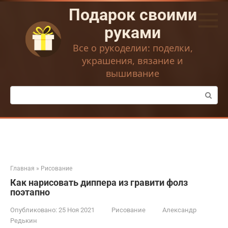
Перейти
Подарок своими
к
контенту
руками
Все о рукоделии: поделки,
украшения, вязание и
вышивание
Поиск:
Главная
»
Рисование
Как нарисовать диппера из гравити фолз
поэтапно
Опубликовано:
25 Ноя 2021
Рисование
Александр
Редькин