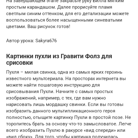
На завершающем этапе закрасьте руку Билла мягким
простым карандашом. Далее прорисуйте пламя
светлым синим оттенком, для его детализации можете
воспользоваться более насыщенными синеватыми
цветами. Ваш рисунок готов!
Автор урока: Sakyra676
Картинки пухли из Гравити Фолз для
срисовки
Пухля – милая свинка, одна из самых ярких героинь
известного мультсериала. На просторах интернета вы
можете найти пошаговую инструкцию для
срисовывания Пухли. Начните с самых простых
изображений, например, с тех, где вам нужно
нарисовать лишь мордашку свинки. Если вы готовы
изобразить данного мультипликационного героя
полностью, отыщите картинку Пухли в простой позе. Не
торопитесь брать за основу что-то замысловатое. Легче
всего изобразить Пухлю в ракурсе «вид спереди» или
«вид сбоку». Для того, чтобы картинка получилась