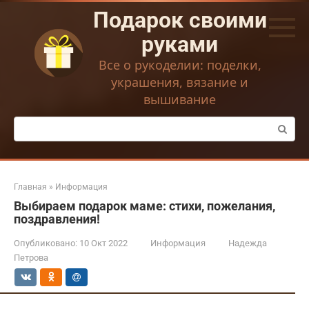
Перейти
Подарок своими
к
контенту
руками
Все о рукоделии: поделки,
украшения, вязание и
вышивание
Поиск:
Главная
»
Информация
Выбираем подарок маме: стихи, пожелания,
поздравления!
Опубликовано:
10 Окт 2022
Информация
Надежда
Петрова