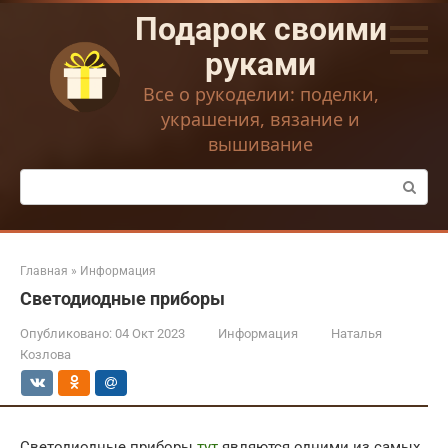
Перейти
Подарок своими
к
контенту
руками
Все о рукоделии: поделки,
украшения, вязание и
вышивание
Поиск:
Главная
»
Информация
Светодиодные приборы
Опубликовано:
04 Окт 2023
Информация
Наталья
Козлова
Светодиодные приборы
тут
являются одними из самых