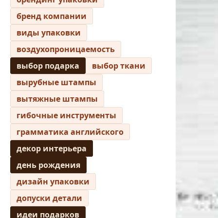
бренд компании
виды упаковки
воздухопроницаемость
выбор подарка
выбор ткани
вырубные штампы
вытяжные штампы
гибочные инструменты
грамматика английского
декор интерьера
день рождения
дизайн упаковки
допуски детали
идеи подарков