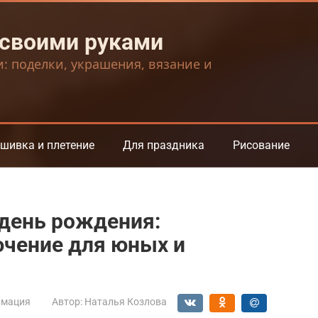
 своими руками
и: поделки, украшения, вязание и
шивка и плетение
Для праздника
Рисование
 день рождения:
чение для юных и
мация
Автор:
Наталья Козлова