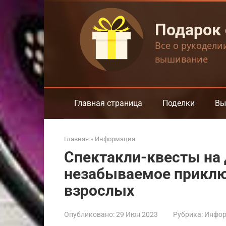
Перейти
к
Подарок
контенту
Все о рукодели
вышивание
Главная страница
Поделки
Вы
Главная
»
Информация
Спектакли-квесты на
незабываемое приклю
взрослых
Опубликовано:
29 Июн 2023
Рубрика:
Инфор