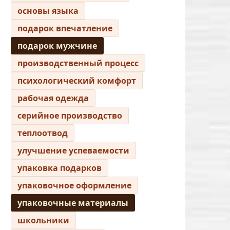
основы языка
подарок впечатление
подарок мужчине
производственный процесс
психологический комфорт
рабочая одежда
серийное производство
теплоотвод
улучшение успеваемости
упаковка подарков
упаковочное оформление
упаковочные материалы
школьники