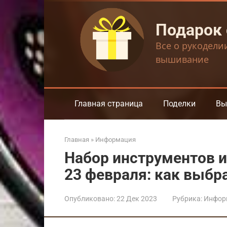
Перейти
к
Подарок
контенту
Все о рукодели
вышивание
Главная страница
Поделки
Вы
Главная
»
Информация
Набор инструментов 
23 февраля: как выбр
Опубликовано:
22 Дек 2023
Рубрика:
Инфор