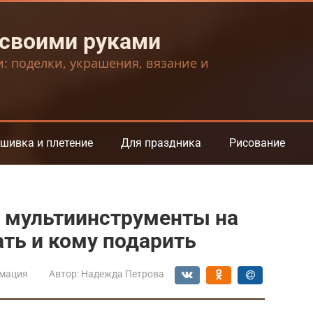
 своими руками
и: поделки, украшения, вязание и
шивка и плетение
Для праздника
Рисование
и мультиинструменты на
ать и кому подарить
мация
Автор:
Надежда Петрова