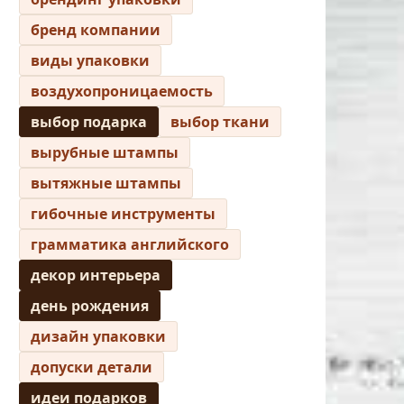
бренд компании
виды упаковки
воздухопроницаемость
выбор подарка
выбор ткани
вырубные штампы
вытяжные штампы
гибочные инструменты
грамматика английского
декор интерьера
день рождения
дизайн упаковки
допуски детали
идеи подарков