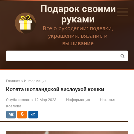
Перейти
Подарок своими
к
контенту
руками
Все о рукоделии: поделки,
украшения, вязание и
вышивание
Поиск:
Главная
»
Информация
Котята шотландской вислоухой кошки
Опубликовано:
12 Мар 2023
Информация
Наталья
Козлова