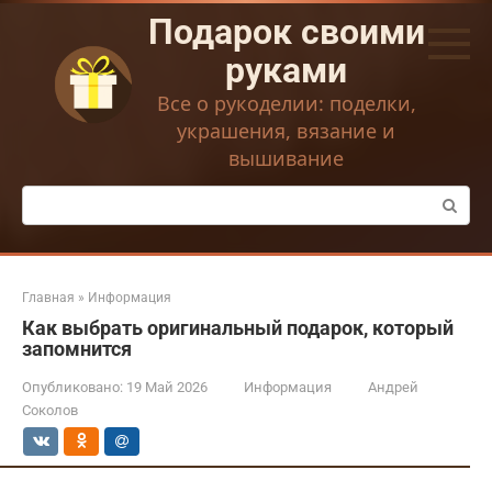
Перейти
Подарок своими
к
контенту
руками
Все о рукоделии: поделки,
украшения, вязание и
вышивание
Поиск:
Главная
»
Информация
Как выбрать оригинальный подарок, который
запомнится
Опубликовано:
19 Май 2026
Информация
Андрей
Соколов