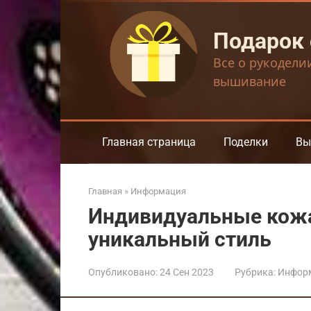
Перейти
к
Подарок
контенту
Все о рукодели
вышивание
Главная страница
Поделки
Вы
Главная
»
Информация
Индивидуальные кож
уникальный стиль
Опубликовано:
24 Сен 2023
Рубрика:
Инфор