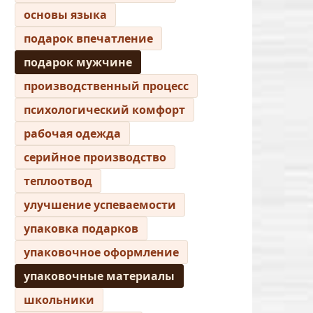
основы языка
подарок впечатление
подарок мужчине
производственный процесс
психологический комфорт
рабочая одежда
серийное производство
теплоотвод
улучшение успеваемости
упаковка подарков
упаковочное оформление
упаковочные материалы
школьники