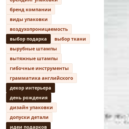
бренд компании
виды упаковки
воздухопроницаемость
выбор подарка
выбор ткани
вырубные штампы
вытяжные штампы
гибочные инструменты
грамматика английского
декор интерьера
день рождения
дизайн упаковки
допуски детали
идеи подарков