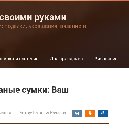
 своими руками
и: поделки, украшения, вязание и
шивка и плетение
Для праздника
Рисование
аные сумки: Ваш
мация
Автор:
Наталья Козлова