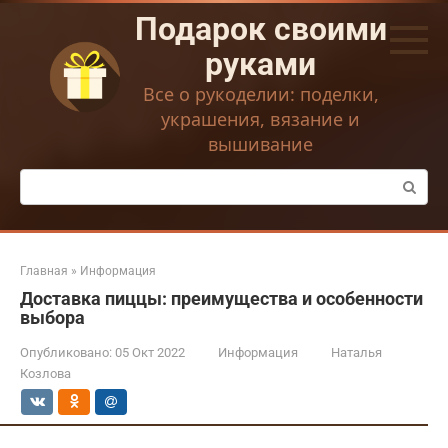
Перейти
Подарок своими
к
контенту
руками
Все о рукоделии: поделки,
украшения, вязание и
вышивание
Поиск:
Главная
»
Информация
Доставка пиццы: преимущества и особенности
выбора
Опубликовано:
05 Окт 2022
Информация
Наталья
Козлова