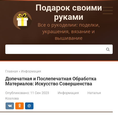
Перейти
Подарок своими
к
контенту
руками
Все о рукоделии: поделки,
украшения, вязание и
вышивание
Поиск:
Главная
»
Информация
Допечатная и Послепечатная Обработка
Материалов: Искусство Совершенства
Опубликовано:
11 Сен 2023
Информация
Наталья
Козлова