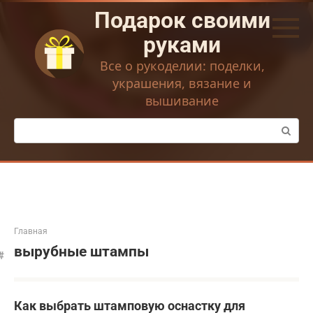
Перейти
Подарок своими
к
контенту
руками
Все о рукоделии: поделки,
украшения, вязание и
вышивание
Поиск:
Главная
вырубные штампы
Как выбрать штамповую оснастку для