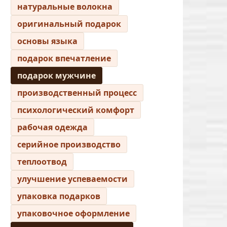
натуральные волокна
оригинальный подарок
основы языка
подарок впечатление
подарок мужчине
производственный процесс
психологический комфорт
рабочая одежда
серийное производство
теплоотвод
улучшение успеваемости
упаковка подарков
упаковочное оформление