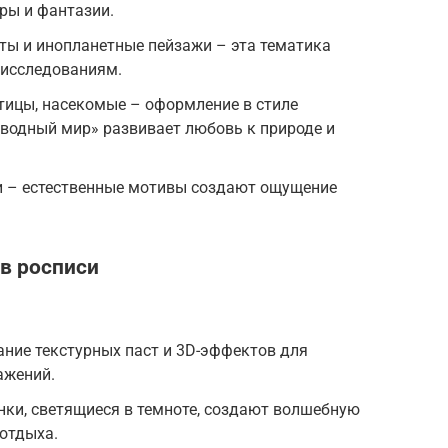
гры и фантазии.
еты и инопланетные пейзажи – эта тематика
и исследованиям.
тицы, насекомые – оформление в стиле
дводный мир» развивает любовь к природе и
еки – естественные мотивы создают ощущение
в росписи
ние текстурных паст и 3D-эффектов для
ажений.
нки, светящиеся в темноте, создают волшебную
 отдыха.