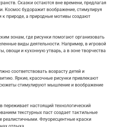
анств. Сказки остаются вне времени, предлагая
. Космос будоражит воображение, стимулируя
и к природе, а природные мотивы создают
ским зонам, где рисунки помогают организовать
ленные виды деятельности. Например, в игровой
ы, овощи и кухонную утварь, а в зоне творчества
жно соответствовать возрасту детей и
витию. Яркие, красочные рисунки привлекают
 сюжеты стимулируют мышление и воображение
дов переживает настоящий технологический
ованием текстурных паст создает тактильные
е реалистичными. Флуоресцентные краски
нах отдыха.