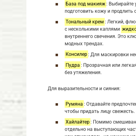
База под макияж
: Выбирайте
подготовить кожу и продлить 
Тональный крем
: Легкий, фл
с несколькими каплями
жидко
внутреннего свечения. Это кл
модных трендах.
Консилер
: Для маскировки не
Пудра
: Прозрачная или легк
без утяжеления.
Для выразительности и сияния:
Румяна
: Отдавайте предпочт
чтобы придать лицу свежесть. 
Хайлайтер
: Помимо смешивани
отдельно на выступающих частя