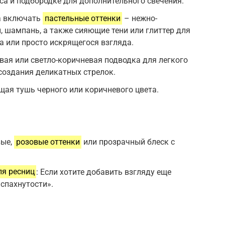
оса и подбородке для дополнительного свечения.
а включать
пастельные оттенки
– нежно-
, шампань, а также сияющие тени или глиттер для
 или просто искрящегося взгляда.
евая или светло-коричневая подводка для легкого
 создания деликатных стрелок.
щая тушь черного или коричневого цвета.
вые,
розовые оттенки
или прозрачный блеск с
ля ресниц
: Если хотите добавить взгляду еще
спахнутости».