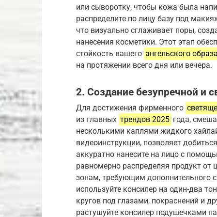
или сыворотку, чтобы кожа была напит
распределите по лицу базу под макия
что визуально сглаживает поры, соз
нанесения косметики. Этот этап обес
стойкость вашего
ангельского образ
на протяжении всего дня или вечера.
2. Создание безупречной и 
Для достижения фирменного
светящ
из главных
трендов 2025
года, смеша
несколькими каплями жидкого хайлай
видеоинструкции, позволяет добитьс
аккуратно нанесите на лицо с помощь
равномерно распределяя продукт от ц
зонам, требующим дополнительного си
используйте консилер на один-два то
кругов под глазами, покраснений и д
растушуйте консилер подушечками па