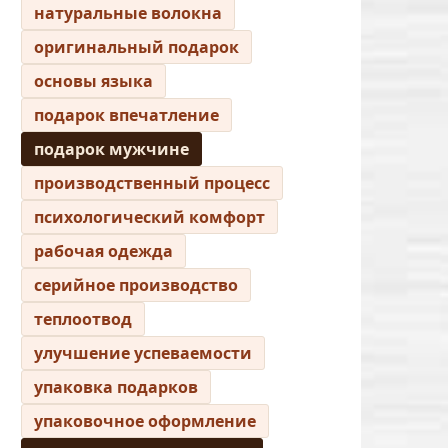
натуральные волокна
оригинальный подарок
основы языка
подарок впечатление
подарок мужчине
производственный процесс
психологический комфорт
рабочая одежда
серийное производство
теплоотвод
улучшение успеваемости
упаковка подарков
упаковочное оформление