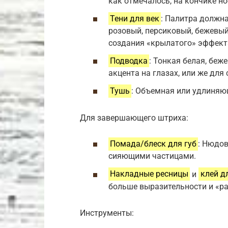
как отмечалось, на кончике н
Тени для век
: Палитра должн
розовый, персиковый, бежевый
создания «крылатого» эффекта
Подводка
: Тонкая белая, беж
акцента на глазах, или же для
Тушь
: Объемная или удлиняю
Для завершающего штриха:
Помада/блеск для губ
: Нюдо
сияющими частицами.
Накладные ресницы
и
клей д
больше выразительности и «ра
Инструменты: