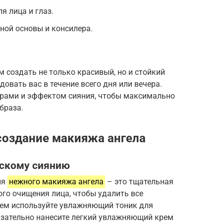
я лица и глаз.
ной основы и консилера.
м создать не только красивый, но и стойкий
овать вас в течение всего дня или вечера.
урами и эффектом сияния, чтобы максимально
браза.
создание макияжа ангела
ьскому сиянию
ия
нежного макияжа ангела
– это тщательная
ого очищения лица, чтобы удалить все
атем используйте увлажняющий тоник для
язательно нанесите легкий увлажняющий крем