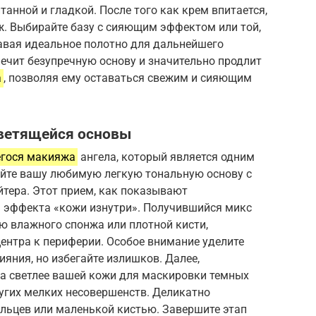
анной и гладкой. После того как крем впитается,
ж. Выбирайте базу с сияющим эффектом или той,
давая идеальное полотно для дальнейшего
печит безупречную основу и значительно продлит
а
, позволяя ему оставаться свежим и сияющим
светящейся основы
егося макияжа
ангела, который является одним
йте вашу любимую легкую тональную основу с
тера. Этот прием, как показывают
я эффекта «кожи изнутри». Получившийся микс
ю влажного спонжа или плотной кисти,
ентра к периферии. Особое внимание уделите
яния, но избегайте излишков. Далее,
на светлее вашей кожи для маскировки темных
ругих мелких несовершенств. Деликатно
льцев или маленькой кистью. Завершите этап