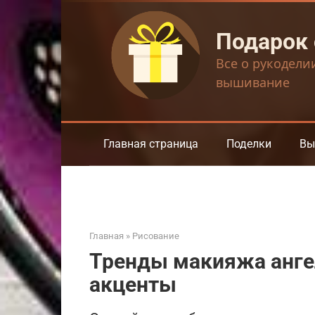
Перейти
к
Подарок
контенту
Все о рукодели
вышивание
Главная страница
Поделки
Вы
Главная
»
Рисование
Тренды макияжа ангел
акценты