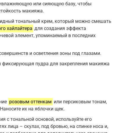
 увлажняющую или сияющую базу, чтобы
стойкость макияжа.
юидный тональный крем, который можно смешать
го хайлайтера
для создания эффекта
ючевой элемент, упоминаемый в последних
совершенств и осветления зоны под глазами.
ая фиксирующая пудра для закрепления макияжа
ение
розовым оттенкам
или персиковым тонам,
Наносите их на яблочки щек.
я с тональной основой, используйте его
х лица – скулах, под бровью, на спинке носа и,