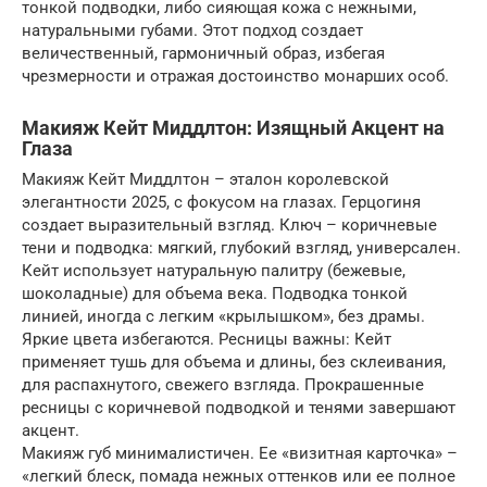
тонкой подводки, либо сияющая кожа с нежными,
натуральными губами. Этот подход создает
величественный, гармоничный образ, избегая
чрезмерности и отражая достоинство монарших особ.
Макияж Кейт Миддлтон: Изящный Акцент на
Глаза
Макияж Кейт Миддлтон – эталон королевской
элегантности 2025, с фокусом на глазах. Герцогиня
создает выразительный взгляд. Ключ – коричневые
тени и подводка: мягкий, глубокий взгляд, универсален.
Кейт использует натуральную палитру (бежевые,
шоколадные) для объема века. Подводка тонкой
линией, иногда с легким «крылышком», без драмы.
Яркие цвета избегаются. Ресницы важны: Кейт
применяет тушь для объема и длины, без склеивания,
для распахнутого, свежего взгляда. Прокрашенные
ресницы с коричневой подводкой и тенями завершают
акцент.
Макияж губ минималистичен. Ее «визитная карточка» –
«легкий блеск, помада нежных оттенков или ее полное