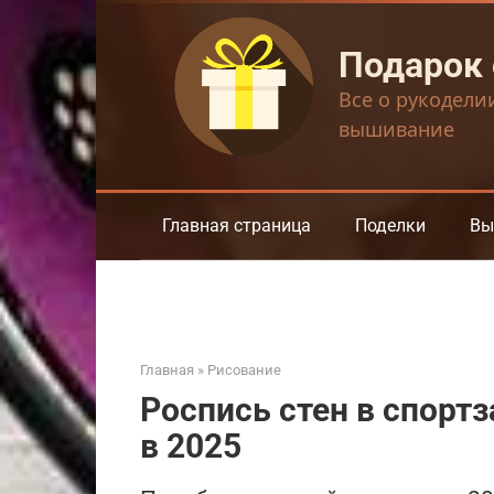
Перейти
к
Подарок
контенту
Все о рукодели
вышивание
Главная страница
Поделки
Вы
Главная
»
Рисование
Роспись стен в спортз
в 2025