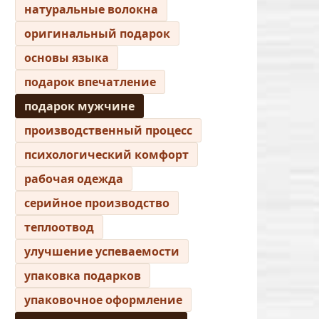
натуральные волокна
оригинальный подарок
основы языка
подарок впечатление
подарок мужчине
производственный процесс
психологический комфорт
рабочая одежда
серийное производство
теплоотвод
улучшение успеваемости
упаковка подарков
упаковочное оформление