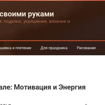
 своими руками
и: поделки, украшения, вязание и
шивка и плетение
Для праздника
Рисование
але: Мотивация и Энергия