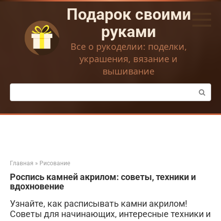
Перейти
Подарок своими
к
контенту
руками
Все о рукоделии: поделки,
украшения, вязание и
вышивание
Поиск:
Главная
»
Рисование
Роспись камней акрилом: советы, техники и
вдохновение
Узнайте, как расписывать камни акрилом!
Советы для начинающих, интересные техники и